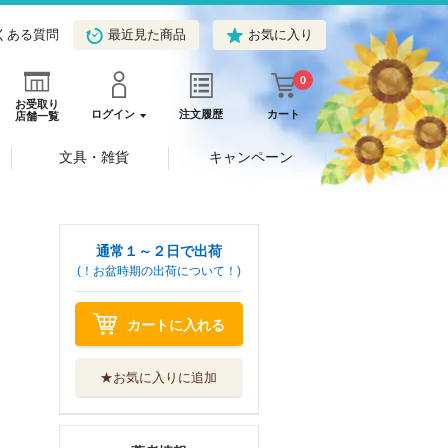
くある質問
最近見た商品
お気に入り
0
お受取り
ログイン
注文履歴
カート
店舗一覧
文具・雑貨
キャンペーン
通常１～２日で出荷
(！お盆時期の出荷について！)
カートに入れる
★お気に入りに追加