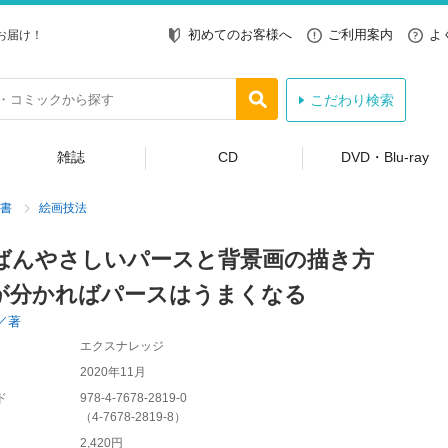
初めてのお客様へ
ご利用案内
よ
お届け！
こだわり検索
雑誌
CD
DVD・Blu-ray
書
絵画技法
ばんやさしいパースと背景画の描き方
が分かればパースはうまくなる
／著
エクスナレッジ
2020年11月
ド
978-4-7678-2819-0
（
4-7678-2819-8
）
2,420円