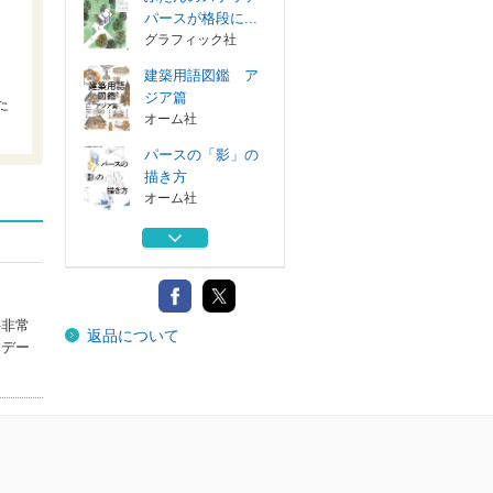
パースが格段に...
グラフィック社
建築用語図鑑 ア
ジア篇
た
オーム社
パースの「影」の
描き方
オーム社
世界で一番美しい
名作住宅の解剖...
エクスナレッジ
美しく暮らす間取
科非常
返品について
り○と×
本デー
エクスナレッジ
ふだんのスケッチ
パースが格段に...
グラフィック社
建築用語図鑑 ア