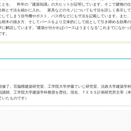
ことを、 昨年の『建築知識』の大ヒットが証明しています。そこで建物の仕
名称と寸法を細かに入れ、 家具などのモノについても寸法を詳しく表示して
ごしてしまう信号機やポスト、バス停などにも寸法を記載しています。また、
る樹木の描き方、そしてパースをより立体的にして絵として引き締める効果の
に解説しています。“建築が分かればパースはうまくなる”これまでになかっ
です。
程修了。宮脇檀建築研究室、工学院大学伊藤ていじ研究室、法政大学建築学
勤講師、工学院大学建築学科教授を歴任。現在、ＴＥＳＳ計画研究所主宰（
ていたものです）