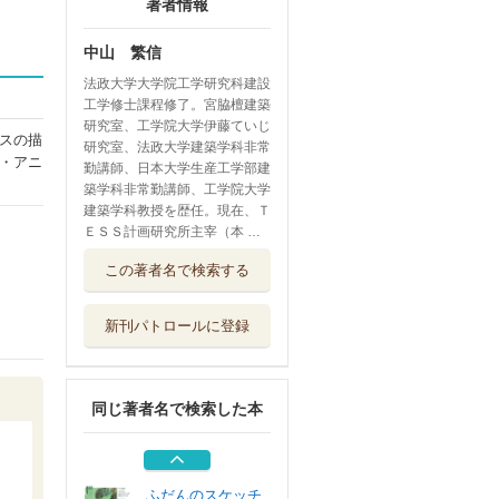
著者情報
中山 繁信
法政大学大学院工学研究科建設
工学修士課程修了。宮脇檀建築
研究室、工学院大学伊藤ていじ
スの描
研究室、法政大学建築学科非常
・アニ
勤講師、日本大学生産工学部建
築学科非常勤講師、工学院大学
建築学科教授を歴任。現在、Ｔ
ＥＳＳ計画研究所主宰（本 …
パースの「影」の
この著者名で検索する
描き方
オーム社
新刊パトロールに登録
世界で一番美しい
名作住宅の解剖...
エクスナレッジ
同じ著者名で検索した本
美しく暮らす間取
り○と×
エクスナレッジ
ふだんのスケッチ