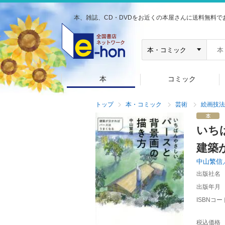
本、雑誌、CD・DVDをお近くの本屋さんに送料無料で
本
コミック
トップ
本・コミック
芸術
絵画技法
いち
建築
中山繁信
出版社名
出版年月
ISBNコー
税込価格