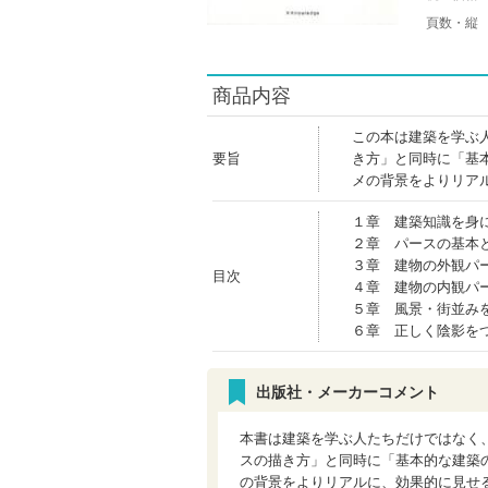
頁数・縦
商品内容
この本は建築を学ぶ
要旨
き方」と同時に「基
メの背景をよりリア
１章 建築知識を身
２章 パースの基本
３章 建物の外観パ
目次
４章 建物の内観パ
５章 風景・街並み
６章 正しく陰影を
出版社・メーカーコメント
本書は建築を学ぶ人たちだけではなく
スの描き方」と同時に「基本的な建築
の背景をよりリアルに、効果的に見せ