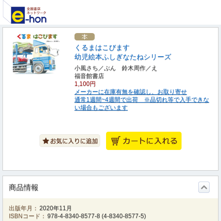
くるまはこびます
幼児絵本ふしぎなたねシリーズ
小風さち／ぶん 鈴木周作／え
福音館書店
1,100円
メーカーに在庫有無を確認し、お取り寄せ
通常1週間~4週間で出荷 ※品切れ等で入手できな
い場合もございます
商品情報
出版年月：
2020年11月
ISBNコード：
978-4-8340-8577-8
(
4-8340-8577-5
)