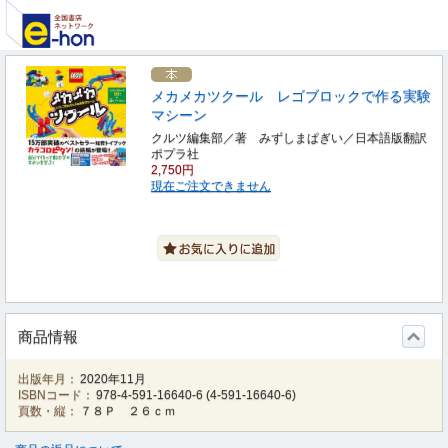
メカメカツクール レゴブロックで作る実験
マシーン
クルツ編集部／著 みずしまぱぎい／日本語版翻訳
ポプラ社
2,750円
現在ご注文できません
商品情報
出版年月：
2020年11月
ISBNコード：
978-4-591-16640-6
(
4-591-16640-6
)
頁数・縦：
７８Ｐ ２６ｃｍ