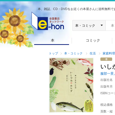
本、雑誌、CD・DVDをお近くの本屋さんに送料無料で
本
コミック
トップ
本・コミック
生活
家庭料理
いし
服部一景
出版社名
出版年月
ISBNコー
税込価格
頁数・縦