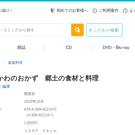
初めてのお客様へ
ご利用案内
よ
お届け！
こだわり検索
雑誌
CD
DVD・Blu-ray
家庭料理
かわのおかず 郷土の食材と料理
／編著
開港舎
2020年10月
ド
978-4-309-92214-0
（
4-309-92214-7
）
1,650円
１５９Ｐ ２６ｃｍ