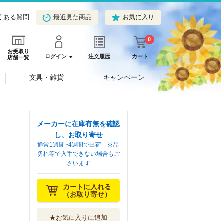
くある質問
最近見た商品
お気に入り
0
お受取り
ログイン
注文履歴
カート
店舗一覧
文具・雑貨
キャンペーン
メーカーに在庫有無を確認
し、お取り寄せ
通常1週間~4週間で出荷 ※品
切れ等で入手できない場合もご
ざいます
カートに入れる
（お取り寄せ）
★お気に入りに追加