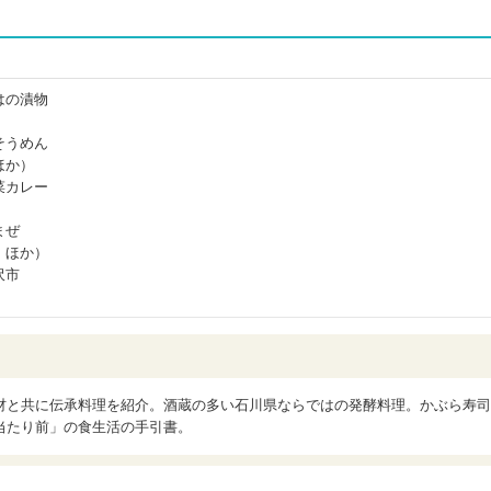
はの漬物
）
そうめん
ほか）
菜カレー
まぜ
 ほか）
沢市
材と共に伝承料理を紹介。酒蔵の多い石川県ならではの発酵料理。かぶら寿司
当たり前」の食生活の手引書。