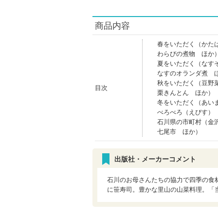
商品内容
春をいただく（かた
わらびの煮物 ほか
夏をいただく（なす
なすのオランダ煮 
秋をいただく（豆野
目次
栗きんとん ほか）
冬をいただく（あい
べろべろ（えびす）
石川県の市町村（金
七尾市 ほか）
出版社・メーカーコメント
石川のお母さんたちの協力で四季の食
に笹寿司。豊かな里山の山菜料理。「