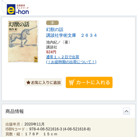
幻獣の話
講談社学術文庫 ２６３４
池内紀／〔著〕
講談社
924円
通常１～２日で出荷
(！お盆時期の出荷について！)
商品情報
出版年月：
2020年11月
ISBNコード：
978-4-06-521616-3
(
4-06-521616-8
)
頁数・縦：
１７６Ｐ １５ｃｍ