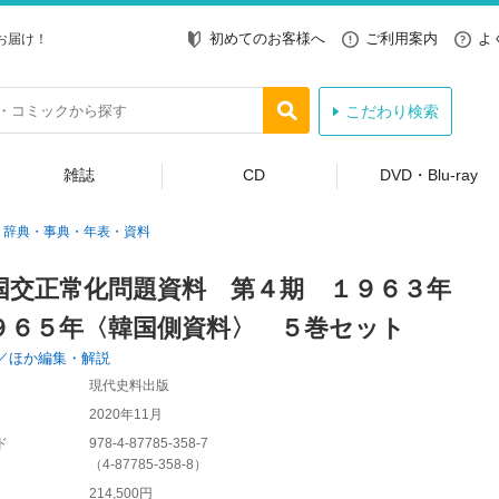
初めてのお客様へ
ご利用案内
よ
お届け！
こだわり検索
雑誌
CD
DVD・Blu-ray
辞典・事典・年表・資料
国交正常化問題資料 第４期 １９６３年
９６５年〈韓国側資料〉 ５巻セット
／ほか編集・解説
現代史料出版
2020年11月
ド
978-4-87785-358-7
（
4-87785-358-8
）
214,500円