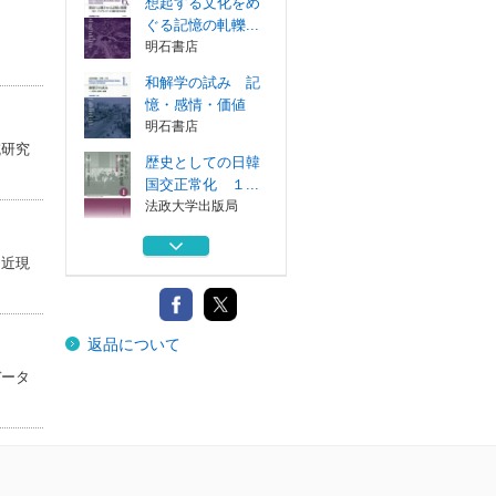
想起する文化をめ
ぐる記憶の軋轢...
明石書店
和解学の試み 記
憶・感情・価値
明石書店
域研究
歴史としての日韓
国交正常化 １...
法政大学出版局
歴史としての日韓
は近現
国交正常化 ２...
法政大学出版局
日韓国交正常化問
返品について
題資料 第３期...
現代史料出版
データ
想起する文化をめ
ぐる記憶の軋轢...
明石書店
和解学の試み 記