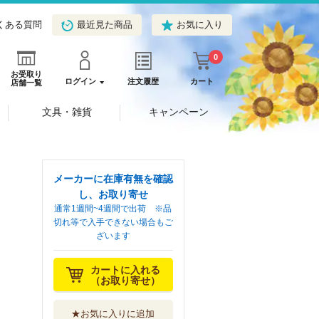
くある質問
最近見た商品
お気に入り
0
お受取り
ログイン
注文履歴
カート
店舗一覧
文具・雑貨
キャンペーン
メーカーに在庫有無を確認
し、お取り寄せ
通常1週間~4週間で出荷 ※品
切れ等で入手できない場合もご
ざいます
カートに入れる
（お取り寄せ）
★お気に入りに追加