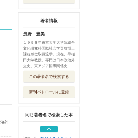
著者情報
浅野 豊美
１９９８年東京大学大学院総合
文化研究科国際社会学専攻博士
課程単位取得退学。現在、早稲
田大学教授。専門は日本政治外
交史、東アジア国際関係史
歴史としての日韓
この著者名で検索する
国交正常化 １...
法政大学出版局
新刊パトロールに登録
歴史としての日韓
国交正常化 ２...
法政大学出版局
同じ著者名で検索した本
日韓国交正常化問
政治外
題資料 第３期...
現代史料出版