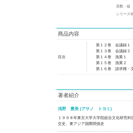
頁数・縦
シリーズ
商品内容
第１２巻 会議録１
第１３巻 会議録２
目次
第１４巻 漁業１
第１５巻 漁業２
第１６巻 請求権・
著者紹介
浅野 豊美 (アサノ トヨミ)
１９９８年東京大学大学院総合文化研究科
交史、東アジア国際関係史