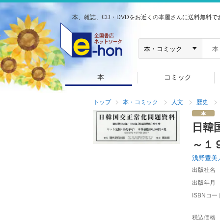
本、雑誌、CD・DVDをお近くの本屋さんに送料無料で
本
コミック
トップ
本・コミック
人文
歴史
日韓
～１
浅野豊美
出版社名
出版年月
ISBNコー
税込価格