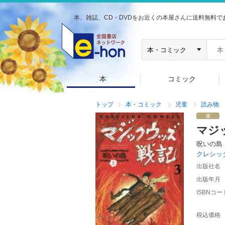
本、雑誌、CD・DVDをお近くの本屋さんに送料無料で
本
コミック
トップ
本・コミック
児童
読み物
マジ
呪いの島
クレシッ
出版社名
出版年月
ISBNコー
税込価格