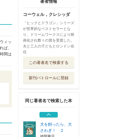
著者情報
コーウェル，クレシッダ
「ヒックとドラゴン」シリーズ
が世界的なベストセラーとな
り、ドリームワークスにより映
画化され数々の賞を受賞した。
ウィッ
夫と三人の子どもとロンドン在
れば、
住
時間は
飛べないハトを見
この著者名で検索する
つけた日から
徳間書店
新刊パトロールに登録
マジックウッズ戦
記 ４〔上〕
小峰書店
同じ著者名で検索した本
マジックウッズ戦
記 ４〔下〕
小峰書店
犬を飼ったら、大
さわぎ！ ２
徳間書店