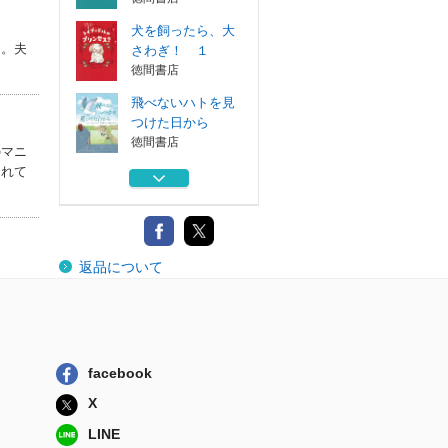
犬を飼ったら、大
た。夫
さわぎ！ １
徳間書店
飛べないハトを見
つけた日から
徳間書店
のマニ
されて
マジックウッズ戦
記 ４〔上〕
小峰書店
マジックウッズ戦
返品について
記 ４〔下〕
小峰書店
犬を飼ったら、大
さわぎ！ ２
徳間書店
facebook
犬を飼ったら、大
X
さわぎ！ １
徳間書店
LINE