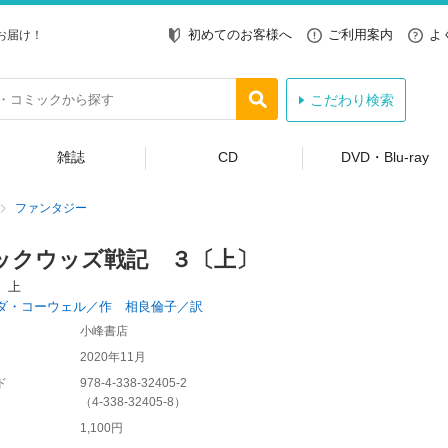
初めてのお客様へ
ご利用案内
よ
お届け！
こだわり検索
雑誌
CD
DVD・Blu-ray
ファンタジー
ックウッズ戦記 ３〔上〕
 上
ダ・コーウェル／作 相良倫子／訳
小峰書店
2020年11月
ド
978-4-338-32405-2
（
4-338-32405-8
）
1,100円