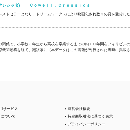
，クレシッダ) Ｃｏｗｅｌｌ，Ｃｒｅｓｓｉｄａ
ベストセラーとなり、ドリームワークスにより映画化され数々の賞を受賞し
の関係で、小学校３年生から高校を卒業するまでの約１０年間をフィリピン
際機関勤務を経て、翻訳家に（本データはこの書籍が刊行された当時に掲載
用サービス
運営会社概要
店について
特定商取引法に基づく表示
プライバシーポリシー