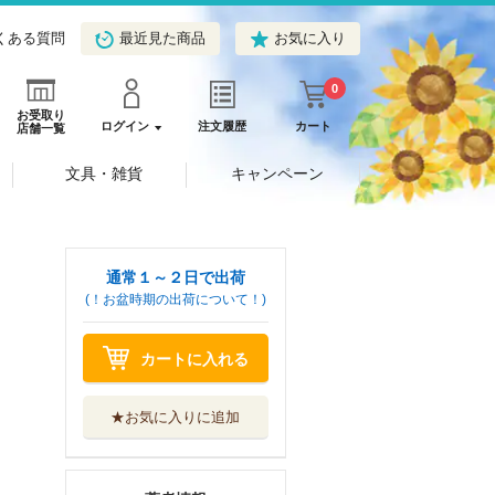
くある質問
最近見た商品
お気に入り
0
お受取り
ログイン
注文履歴
カート
店舗一覧
文具・雑貨
キャンペーン
通常１～２日で出荷
(！お盆時期の出荷について！)
カートに入れる
★お気に入りに追加