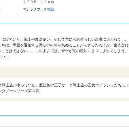
１７９Ｐ １９ｃｍ
名
マジックウッズ戦記
、にげていた。戦士や魔法使い、そして世にもおそろしい黒魔に追われて…。
たちは、黒魔を退治する魔法の材料を集めることができるだろうか。集めなけ
つことはできない…。このままでは、ザーが闇の魔法にとりこまれてしまう。
ない…。
と戦士族が争っていた。魔法族の王子ザーと戦士族の王女ウィッシュたちに３
ンタジーシリーズ第３弾。