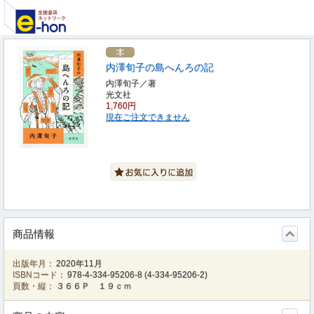
内澤旬子の島へんろの記
内澤旬子／著
光文社
1,760円
現在ご注文できません
商品情報
出版年月：
2020年11月
ISBNコード：
978-4-334-95206-8
(
4-334-95206-2
)
頁数・縦：
３６６Ｐ １９ｃｍ