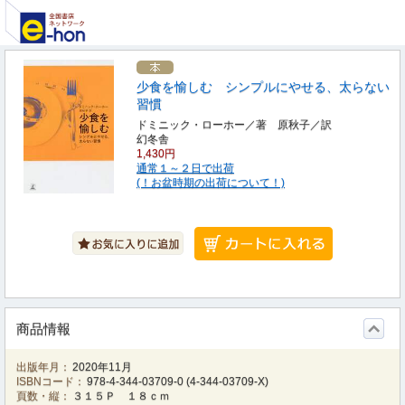
少食を愉しむ シンプルにやせる、太らない
習慣
ドミニック・ローホー／著 原秋子／訳
幻冬舎
1,430円
通常１～２日で出荷
(！お盆時期の出荷について！)
商品情報
出版年月：
2020年11月
ISBNコード：
978-4-344-03709-0
(
4-344-03709-X
)
頁数・縦：
３１５Ｐ １８ｃｍ