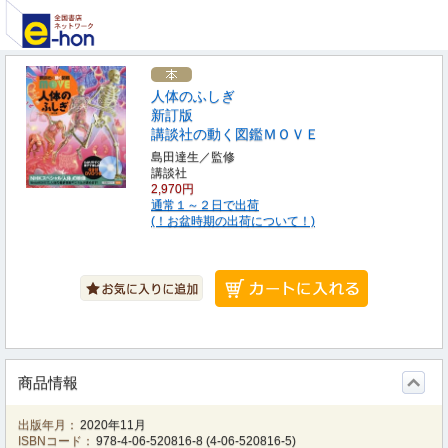
人体のふしぎ
新訂版
講談社の動く図鑑ＭＯＶＥ
島田達生／監修
講談社
2,970円
通常１～２日で出荷
(！お盆時期の出荷について！)
商品情報
出版年月：
2020年11月
ISBNコード：
978-4-06-520816-8
(
4-06-520816-5
)