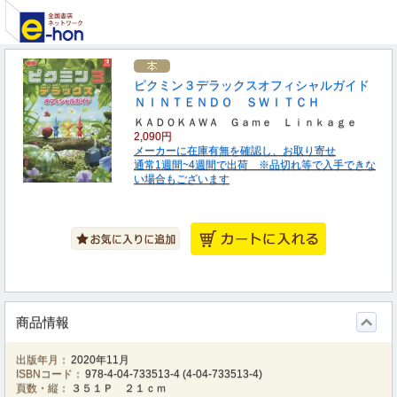
ピクミン３デラックスオフィシャルガイド
ＮＩＮＴＥＮＤＯ ＳＷＩＴＣＨ
ＫＡＤＯＫＡＷＡ Ｇａｍｅ Ｌｉｎｋａｇｅ
2,090円
メーカーに在庫有無を確認し、お取り寄せ
通常1週間~4週間で出荷 ※品切れ等で入手できな
い場合もございます
商品情報
出版年月：
2020年11月
ISBNコード：
978-4-04-733513-4
(
4-04-733513-4
)
頁数・縦：
３５１Ｐ ２１ｃｍ