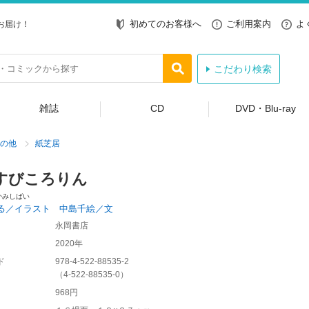
初めてのお客様へ
ご利用案内
よ
お届け！
こだわり検索
雑誌
CD
DVD・Blu-ray
の他
紙芝居
すびころりん
かみしばい
る／イラスト 中島千絵／文
永岡書店
2020年
ド
978-4-522-88535-2
（
4-522-88535-0
）
968円