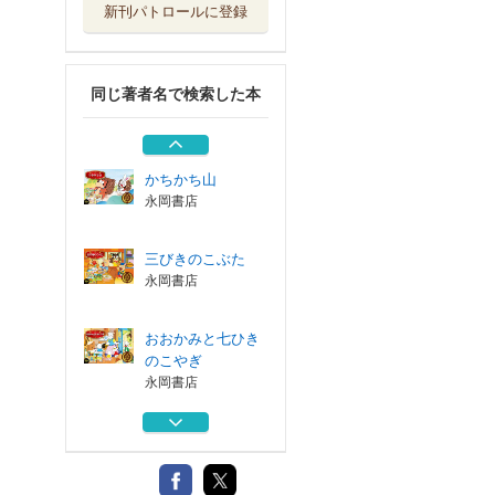
新刊パトロールに登録
あかずきん
永岡書店
同じ著者名で検索した本
さるかにがっせん
永岡書店
かちかち山
永岡書店
三びきのこぶた
永岡書店
おおかみと七ひき
のこやぎ
永岡書店
あかずきん
永岡書店