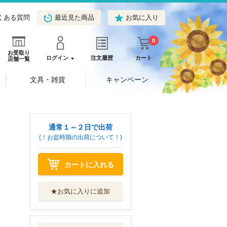
くある質問
最近見た商品
お気に入り
0
お受取り
ログイン
注文履歴
カート
店舗一覧
文具・雑貨
キャンペーン
通常１～２日で出荷
(！お盆時期の出荷について！)
カートに入れる
★お気に入りに追加
おおかみと七ひき
のこやぎ
永岡書店