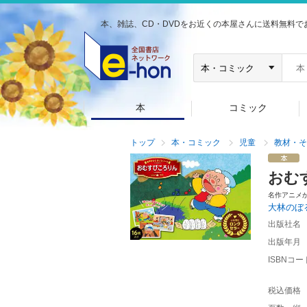
本、雑誌、CD・DVDをお近くの本屋さんに送料無料で
本
コミック
トップ
本・コミック
児童
教材・そ
おむ
名作アニメ
大林のぼ
出版社名
出版年月
ISBNコー
税込価格