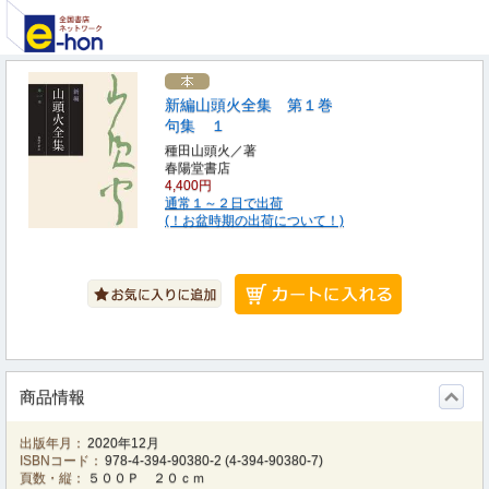
新編山頭火全集 第１巻
句集 １
種田山頭火／著
春陽堂書店
4,400円
通常１～２日で出荷
(！お盆時期の出荷について！)
商品情報
出版年月：
2020年12月
ISBNコード：
978-4-394-90380-2
(
4-394-90380-7
)
頁数・縦：
５００Ｐ ２０ｃｍ