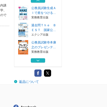
実務教育出版
学内講
公務員試験生成Ａ
科学、
Ｉで差をつける...
もので
実務教育出版
過去問Ｔｈｅ Ｂ
ＥＳＴ 国家公...
エクシア出版
公務員試験寺本康
之のプレゼンテ...
実務教育出版
寺本康之の小論文
バイブル 公務...
エクシア出版
公務員試験寺本康
返品について
之の面接回答大...
実務教育出版
公務員試験生成Ａ
Ｉで差をつける...
実務教育出版