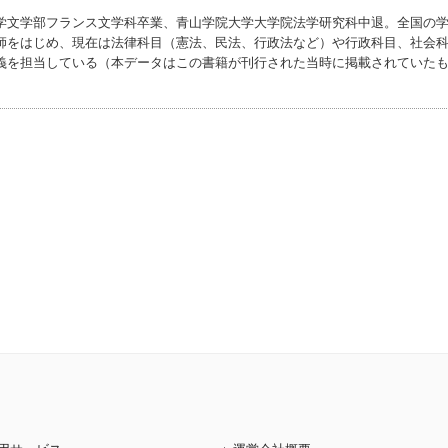
学文学部フランス文学科卒業、青山学院大学大学院法学研究科中退。全国の
師をはじめ、現在は法律科目（憲法、民法、行政法など）や行政科目、社会
義を担当している（本データはこの書籍が刊行された当時に掲載されていた