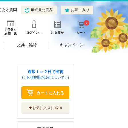
くある質問
最近見た商品
お気に入り
0
お受取り
ログイン
注文履歴
カート
店舗一覧
文具・雑貨
キャンペーン
通常１～２日で出荷
(！お盆時期の出荷について！)
カートに入れる
★お気に入りに追加