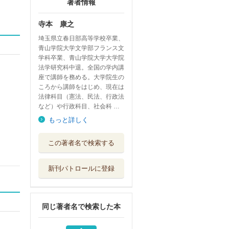
著者情報
寺本 康之
埼玉県立春日部高等学校卒業、
青山学院大学文学部フランス文
学科卒業、青山学院大学大学院
法学研究科中退。全国の学内講
座で講師を務める。大学院生の
ころから講師をはじめ、現在は
法律科目（憲法、民法、行政法
など）や行政科目、社会科 …
もっと詳しく
公務員試験寺本康
この著者名で検索する
之のプレゼンテ...
実務教育出版
新刊パトロールに登録
寺本康之の小論文
バイブル 公務...
エクシア出版
同じ著者名で検索した本
公務員試験寺本康
之の面接回答大...