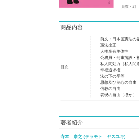
頁数・縦
商品内容
前文・日本国憲法の
憲法改正
人権享有主体性
公務員・刑事施設・
私人間効力（私人間
目次
幸福追求権
法の下の平等
思想及び良心の自由
信教の自由
表現の自由〔ほか〕
著者紹介
寺本 康之 (テラモト ヤスユキ)