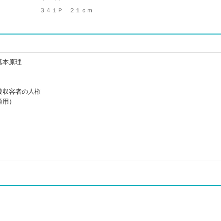
３４１Ｐ ２１ｃｍ
基本原理
被収容者の人権
適用）