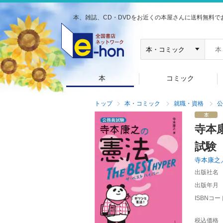
本、雑誌、CD・DVDをお近くの本屋さんに送料無料で
本
コミック
トップ
本・コミック
就職・資格
公
寺本
試験
寺本康之
出版社名
出版年月
ISBNコー
税込価格