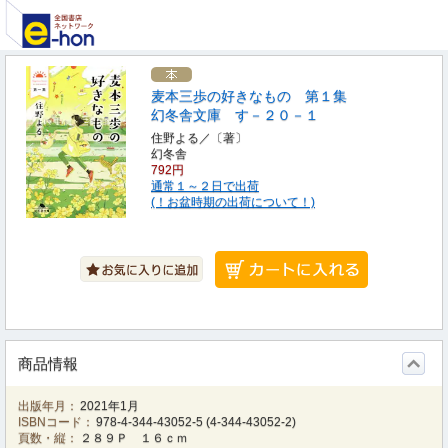
麦本三歩の好きなもの 第１集
幻冬舎文庫 す－２０－１
住野よる／〔著〕
幻冬舎
792円
通常１～２日で出荷
(！お盆時期の出荷について！)
商品情報
出版年月：
2021年1月
ISBNコード：
978-4-344-43052-5
(
4-344-43052-2
)
頁数・縦：
２８９Ｐ １６ｃｍ