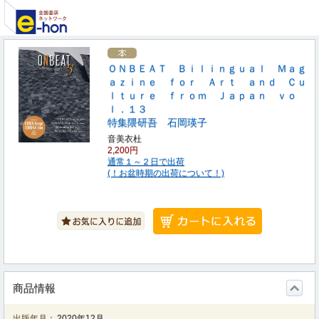
ＯＮＢＥＡＴ Ｂｉｌｉｎｇｕａｌ Ｍａｇ
ａｚｉｎｅ ｆｏｒ Ａｒｔ ａｎｄ Ｃｕ
ｌｔｕｒｅ ｆｒｏｍ Ｊａｐａｎ ｖｏ
ｌ．１３
特集隈研吾 石岡瑛子
音美衣杜
2,200円
通常１～２日で出荷
(！お盆時期の出荷について！)
商品情報
出版年月：
2020年12月