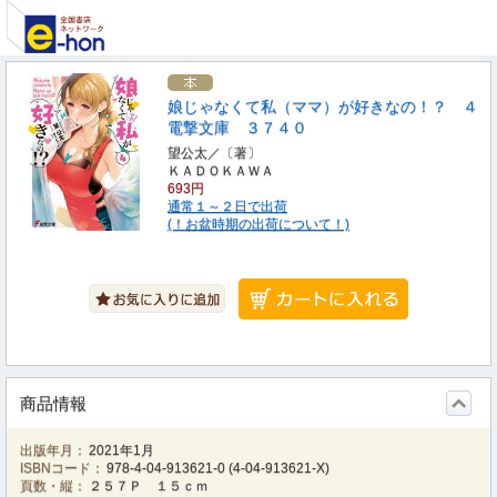
娘じゃなくて私（ママ）が好きなの！？ ４
電撃文庫 ３７４０
望公太／〔著〕
ＫＡＤＯＫＡＷＡ
693円
通常１～２日で出荷
(！お盆時期の出荷について！)
商品情報
出版年月：
2021年1月
ISBNコード：
978-4-04-913621-0
(
4-04-913621-X
)
頁数・縦：
２５７Ｐ １５ｃｍ