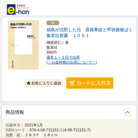
福島が沈黙した日 原発事故と甲状腺被ばく
集英社新書 １０５１
榊原崇仁／著
集英社
990円
通常１～２日で出荷
(！お盆時期の出荷について！)
商品情報
出版年月：
2021年1月
ISBNコード：
978-4-08-721151-1
(
4-08-721151-7
)
頁数・縦：
２８３Ｐ １８ｃｍ