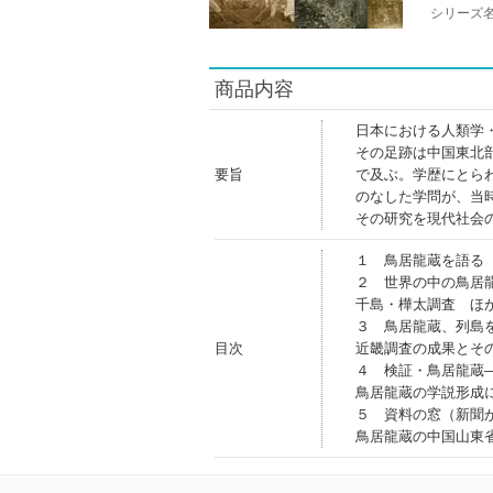
シリーズ
商品内容
日本における人類学
その足跡は中国東北
要旨
で及ぶ。学歴にとら
のなした学問が、当
その研究を現代社会
１ 鳥居龍蔵を語る
２ 世界の中の鳥居
千島・樺太調査 ほ
３ 鳥居龍蔵、列島
目次
近畿調査の成果とそ
４ 検証・鳥居龍蔵
鳥居龍蔵の学説形成
５ 資料の窓（新聞
鳥居龍蔵の中国山東