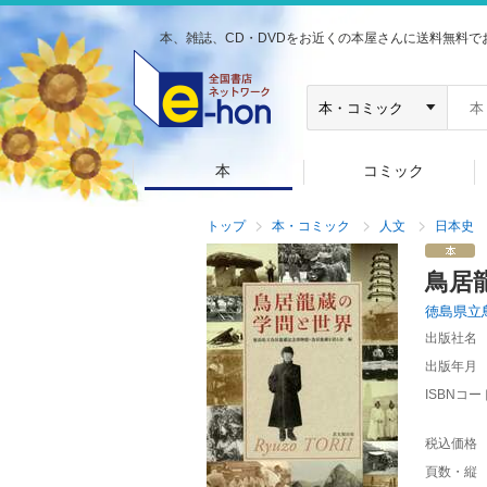
本、雑誌、CD・DVDをお近くの本屋さんに送料無料で
本
コミック
トップ
本・コミック
人文
日本史
鳥居
徳島県立
出版社名
出版年月
ISBNコー
税込価格
頁数・縦