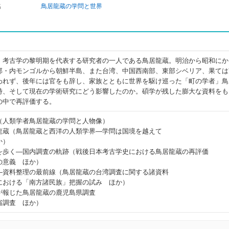
名
鳥居龍蔵の学問と世界
・考古学の黎明期を代表する研究者の一人である鳥居龍蔵。明治から昭和にか
部・内モンゴルから朝鮮半島、また台湾、中国西南部、東部シベリア、果ては
われず、後年には官をも辞し、家族とともに世界を駆け巡った「町の学者」鳥
時、そして現在の学術研究にどう影響したのか。碩学が残した膨大な資料をも
の中で再評価する。
（人類学者鳥居龍蔵の学問と人物像）
龍蔵（鳥居龍蔵と西洋の人類学界―学問は国境を越えて
か）
を歩く―国内調査の軌跡（戦後日本考古学史における鳥居龍蔵の再評価
の意義 ほか）
―資料整理の最前線（鳥居龍蔵の台湾調査に関する諸資料
における「南方諸民族」把握の試み ほか）
が報じた鳥居龍蔵の鹿児島県調査
省調査 ほか）