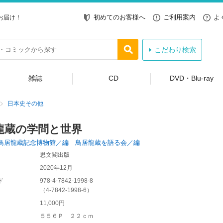
初めてのお客様へ
ご利用案内
よ
お届け！
こだわり検索
雑誌
CD
DVD・Blu-ray
日本史その他
龍蔵の学問と世界
鳥居龍蔵記念博物館／編 鳥居龍蔵を語る会／編
思文閣出版
2020年12月
ド
978-4-7842-1998-8
（
4-7842-1998-6
）
11,000円
５５６Ｐ ２２ｃｍ