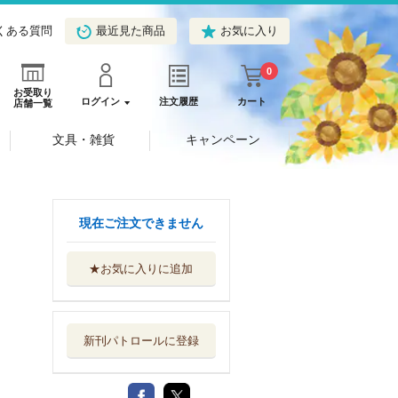
くある質問
最近見た商品
お気に入り
0
お受取り
ログイン
注文履歴
カート
店舗一覧
文具・雑貨
キャンペーン
現在ご注文できません
★お気に入りに追加
新刊パトロールに登録