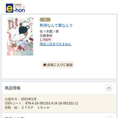
料理なんて愛なんて
佐々木愛／著
文藝春秋
1,760円
現在ご注文できません
商品情報
出版年月：
2021年1月
ISBNコード：
978-4-16-391321-6
(
4-16-391321-1
)
頁数・縦：
２７０Ｐ １９ｃｍ