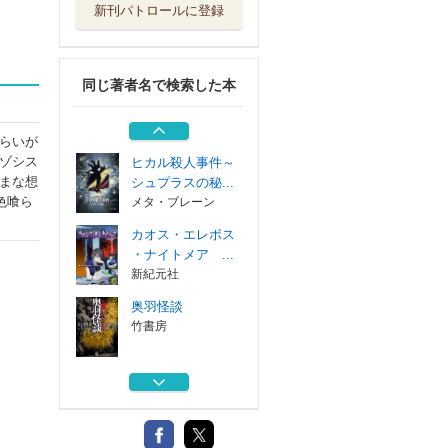
新刊パトロールに登録
アルケミア・スト
ラグル 現代錬...
新紀元社
同じ著者名で検索した本
ネバー・レイト・
ナイターズ 世...
新紀元社
らいが
ゾシス
ヒカル殺人事件～
まな想
シュプラスの秘...
色喰ら
メタ・ブレーン
カオス・エレボス
・ナイトメア ...
新紀元社
奥羽怪談
竹書房
アルケミア・スト
ラグル 現代錬...
新紀元社