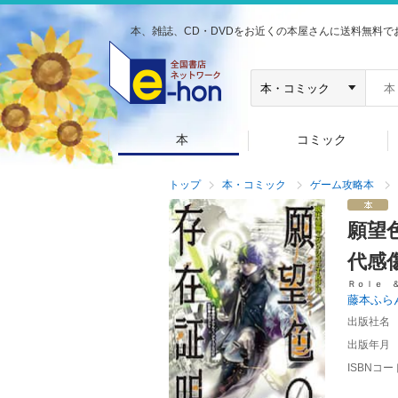
本、雑誌、CD・DVDをお近くの本屋さんに送料無料で
本
コミック
トップ
本・コミック
ゲーム攻略本
願望
代感
Ｒｏｌｅ 
藤本ふら
出版社名
出版年月
ISBNコー