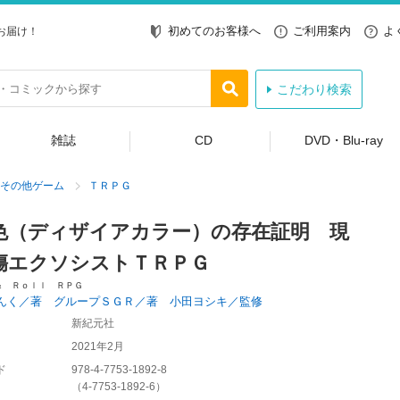
初めてのお客様へ
ご利用案内
よ
お届け！
こだわり検索
雑誌
CD
DVD・Blu-ray
その他ゲーム
ＴＲＰＧ
色（ディザイアカラー）の存在証明 現
傷エクソシストＴＲＰＧ
＆ Ｒｏｌｌ ＲＰＧ
んく／著 グループＳＧＲ／著 小田ヨシキ／監修
新紀元社
2021年2月
ド
978-4-7753-1892-8
（
4-7753-1892-6
）