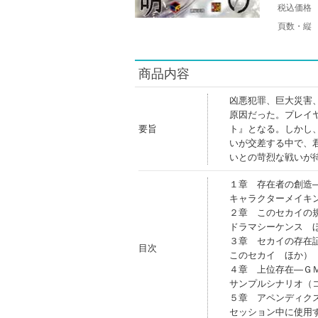
税込価格
頁数・縦
商品内容
凶悪犯罪、巨大災害
原因だった。プレイ
要旨
ト』となる。しかし
いが交差する中で、
いとの苛烈な戦いが
１章 存在者の創造
キャラクターメイキ
２章 このセカイの
ドラマシーケンス 
３章 セカイの存在
目次
このセカイ ほか）
４章 上位存在―Ｇ
サンプルシナリオ（
５章 アペンディク
セッション中に使用