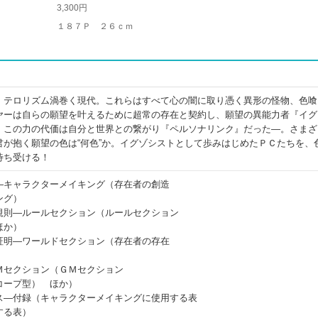
3,300円
１８７Ｐ ２６ｃｍ
、テロリズム渦巻く現代。これらはすべて心の闇に取り憑く異形の怪物、色喰
ヤーは自らの願望を叶えるために超常の存在と契約し、願望の異能力者『イグ
、この力の代価は自分と世界との繋がり『ペルソナリンク』だった―。さまざ
君が抱く願望の色は“何色”か。イグゾシストとして歩みはじめたＰＣたちを、
待ち受ける！
―キャラクターメイキング（存在者の創造
ング）
規則―ルールセクション（ルールセクション
ほか）
証明―ワールドセクション（存在者の存在
Ｍセクション（ＧＭセクション
コープ型） ほか）
ス―付録（キャラクターメイキングに使用する表
する表）