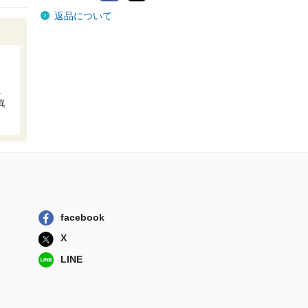
ネバー・レイト・
返品について
ナイターズ 世...
新紀元社
ヒカル殺人事件～
シュプラスの秘...
メタ・ブレーン
く
カオス・エレボス
異
・ナイトメア ...
新紀元社
奥羽怪談
竹書房
アルケミア・スト
ラグル 現代錬...
facebook
新紀元社
X
ネバー・レイト・
LINE
ナイターズ 世...
新紀元社