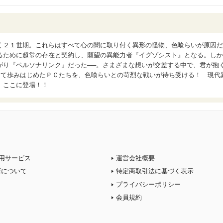
く２１世期。これらはすべて心の闇に取り付く異形の怪物、色喰らいが原因だ
るために超常の存在と契約し、願望の異能力者『イグゾシスト』となる。しか
がり『ペルソナリンク』だった──。さまざまな想いが交差する中で、君が抱
して歩みはじめたＰＣたちを、色喰らいとの苛烈な戦いが待ち受ける！ 現代
、ここに登場！！
用サービス
運営会社概要
店について
特定商取引法に基づく表示
プライバシーポリシー
会員規約