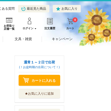
くある質問
最近見た商品
お気に入り
0
お受取り
ログイン
注文履歴
カート
店舗一覧
文具・雑貨
キャンペーン
通常１～２日で出荷
(！お盆時期の出荷について！)
カートに入れる
★お気に入りに追加
奥羽怪談
竹書房