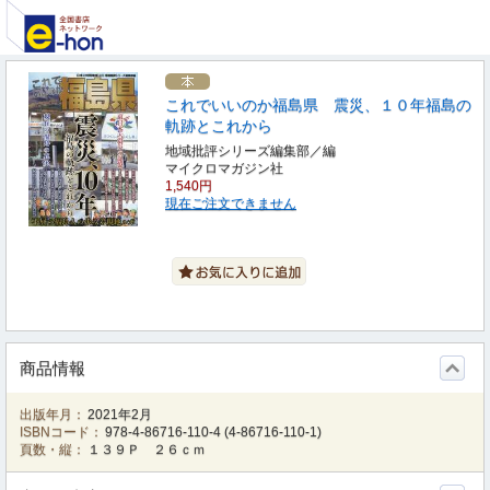
これでいいのか福島県 震災、１０年福島の
軌跡とこれから
地域批評シリーズ編集部／編
マイクロマガジン社
1,540円
現在ご注文できません
商品情報
出版年月：
2021年2月
ISBNコード：
978-4-86716-110-4
(
4-86716-110-1
)
頁数・縦：
１３９Ｐ ２６ｃｍ