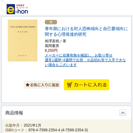
青年期における対人恐怖傾向と自己愛傾向に
関する心理発達的研究
相澤直樹／著
風間書房
8,250円
メーカーに在庫有無を確認し、お取り寄せ
通常1週間~4週間で出荷 ※品切れ等で入手できな
い場合もございます
商品情報
出版年月：
2021年1月
ISBNコード：
978-4-7599-2354-4
(
4-7599-2354-3
)