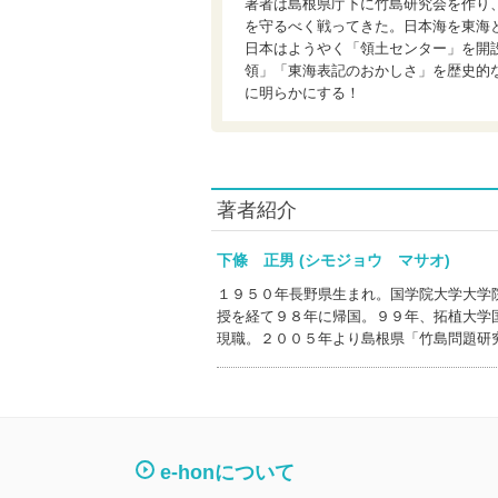
著者は島根県庁下に竹島研究会を作り
を守るべく戦ってきた。日本海を東海
日本はようやく「領土センター」を開
領」「東海表記のおかしさ」を歴史的
に明らかにする！
著者紹介
下條 正男 (シモジョウ マサオ)
１９５０年長野県生まれ。国学院大学大学
授を経て９８年に帰国。９９年、拓植大学
現職。２００５年より島根県「竹島問題研
e-honについて