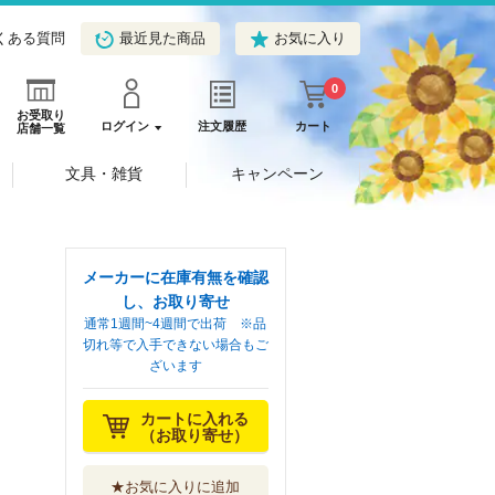
くある質問
最近見た商品
お気に入り
0
お受取り
ログイン
注文履歴
カート
店舗一覧
文具・雑貨
キャンペーン
メーカーに在庫有無を確認
し、お取り寄せ
通常1週間~4週間で出荷 ※品
切れ等で入手できない場合もご
ざいます
カートに入れる
（お取り寄せ）
★お気に入りに追加