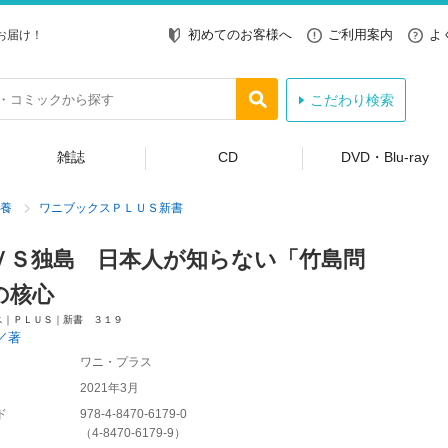
初めてのお客様へ
ご利用案内
よ
お届け！
こだわり検索
雑誌
CD
DVD・Blu-ray
養
ワニブックスＰＬＵＳ新書
ＶＳ独島 日本人が知らない「竹島問
の核心
ス｜ＰＬＵＳ｜新書 ３１９
／著
ワニ・プラス
2021年3月
ド
978-4-8470-6179-0
（
4-8470-6179-9
）