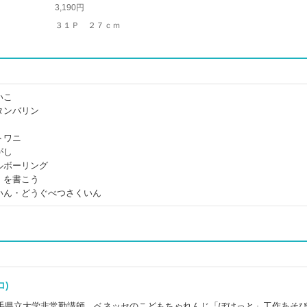
3,190円
３１Ｐ ２７ｃｍ
いこ
タンバリン
トワニ
がし
ルボーリング
」を書こう
いん・どうぐべつさくいん
ワコ)
手県立大学非常勤講師。ベネッセのこどもちゃれんじ「ぽけっと」工作あそ