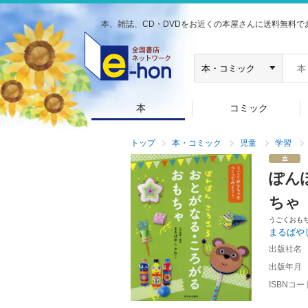
本、雑誌、CD・DVDをお近くの本屋さんに送料無料で
本
コミック
トップ
本・コミック
児童
学習
ぽん
ちゃ
うごくおも
まるばや
出版社名
出版年月
ISBNコー