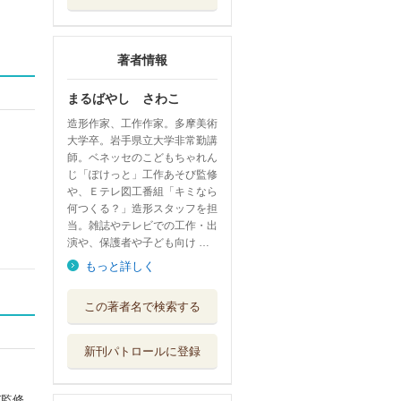
著者情報
まるばやし さわこ
造形作家、工作作家。多摩美術
大学卒。岩手県立大学非常勤講
師。ベネッセのこどもちゃれん
じ「ぽけっと」工作あそび監修
や、Ｅテレ図工番組「キミなら
何つくる？」造形スタッフを担
当。雑誌やテレビでの工作・出
演や、保護者や子ども向け …
もっと詳しく
紙コップおもちゃ
この著者名で検索する
新日本出版社
新刊パトロールに登録
作ってあそぶ！ま
まごと＆ごっこ
マイルスタッフ
び監修