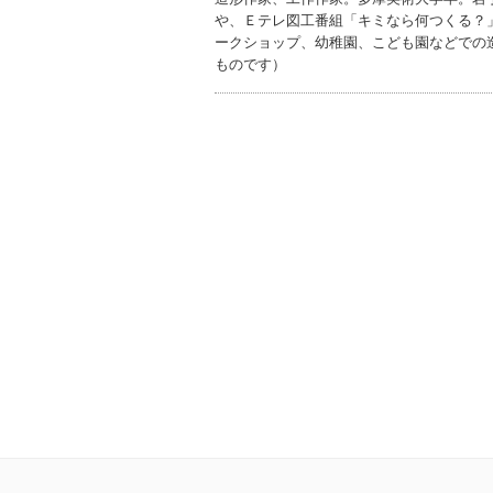
や、Ｅテレ図工番組「キミなら何つくる？
ークショップ、幼稚園、こども園などでの
ものです）