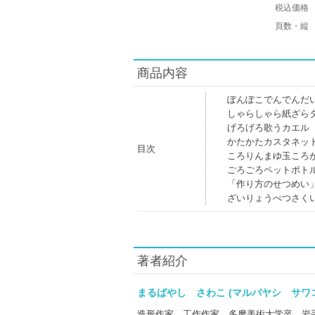
税込価格
頁数・縦
商品内容
ぽんぽこでんでんだ
しゃらしゃら紙ざら
げろげろ歌うカエル
かたかたカスタネッ
目次
ころりんまゆ玉ころ
ごろごろペットボト
「作り方のせつめい
ざいりょうべつさく
著者紹介
まるばやし さわこ (マルバヤシ サ
造形作家、工作作家。多摩美術大学卒。岩