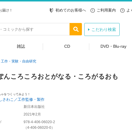
初めてのお客様へ
ご利用案内
よ
お届け！
こだわり検索
雑誌
CD
DVD・Blu-ray
工作・実験・自由研究
ぽんころころおとがなる・ころがるおも
ちゃをつくってみよう！
しさわこ／工作監修・製作
新日本出版社
2021年2月
ド
978-4-406-06020-2
（
4-406-06020-0
）