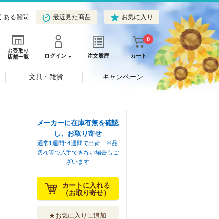
くある質問
最近見た商品
お気に入り
0
お受取り
ログイン
注文履歴
カート
店舗一覧
文具・雑貨
キャンペーン
メーカーに在庫有無を確認
し、お取り寄せ
通常1週間~4週間で出荷 ※品
切れ等で入手できない場合もご
ざいます
カートに入れる
（お取り寄せ）
★お気に入りに追加