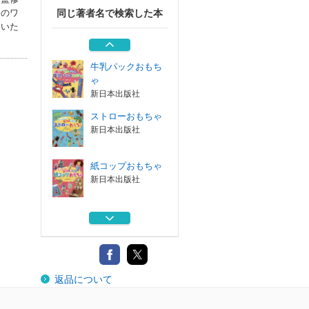
けのワ
同じ著者名で検索した本
ゆらゆらくるくる
ていた
ゆれる・まわる...
新日本出版社
牛乳パックおもち
ゃ
新日本出版社
ストローおもちゃ
新日本出版社
紙コップおもちゃ
新日本出版社
作ってあそぶ！ま
まごと＆ごっこ
マイルスタッフ
ゆらゆらくるくる
返品について
ゆれる・まわる...
新日本出版社