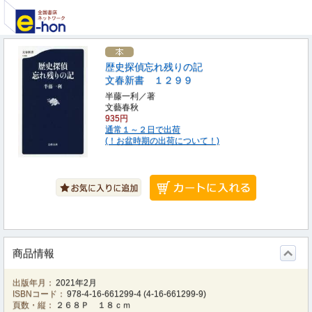
歴史探偵忘れ残りの記
文春新書 １２９９
半藤一利／著
文藝春秋
935円
通常１～２日で出荷
(！お盆時期の出荷について！)
商品情報
出版年月：
2021年2月
ISBNコード：
978-4-16-661299-4
(
4-16-661299-9
)
頁数・縦：
２６８Ｐ １８ｃｍ