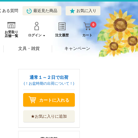
くある質問
最近見た商品
お気に入り
0
お受取り
ログイン
注文履歴
カート
店舗一覧
文具・雑貨
キャンペーン
通常１～２日で出荷
(！お盆時期の出荷について！)
カートに入れる
★お気に入りに追加