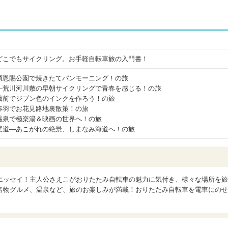
どこでもサイクリング。お手軽自転車旅の入門書！
頭恩賜公園で焼きたてパンモーニング！の旅
―荒川河川敷の早朝サイクリングで青春を感じる！の旅
蔵前でジブン色のインクを作ろう！の旅
赤羽でお花見路地裏散策！の旅
温泉で極楽湯＆映画の世界へ！の旅
尾道―あこがれの絶景、しまなみ海道へ！の旅
エッセイ！主人公さえこがおりたたみ自転車の魅力に気付き、様々な場所を旅
名物グルメ、温泉など、旅のお楽しみが満載！おりたたみ自転車を電車にのせ