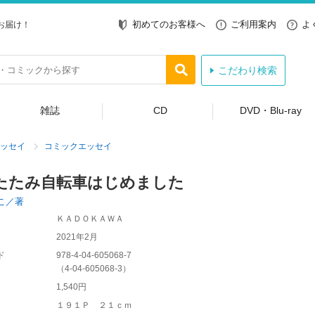
初めてのお客様へ
ご利用案内
よ
お届け！
こだわり検索
雑誌
CD
DVD・Blu-ray
ッセイ
コミックエッセイ
たたみ自転車はじめました
こ／著
ＫＡＤＯＫＡＷＡ
2021年2月
ド
978-4-04-605068-7
（
4-04-605068-3
）
1,540円
１９１Ｐ ２１ｃｍ