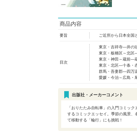
商品内容
要旨
ご近所から日本全国
東京・吉祥寺―井の
東京・板橋区～北区
東京・神田～蔵前―
目次
東京・北区―十条・
群馬・吾妻郡―四万
愛媛・今治～広島・
出版社・メーカーコメント
「おりたたみ自転車」の入門コミック
するコミックエッセイ。季節の風景、
て移動する「輪行」にも挑戦！