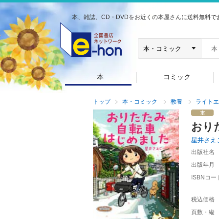
本、雑誌、CD・DVDをお近くの本屋さんに送料無料で
本
コミック
トップ
本・コミック
教養
ライトエ
おり
星井さえ
出版社名
出版年月
ISBNコー
税込価格
頁数・縦