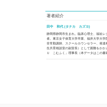
著者紹介
田中 和代 (タナカ カズヨ)
静岡県静岡市生まれ。臨床心理士、福祉レ
者。東京女子体育大学卒業、福井大学大学
非常勤講師、スクールカウンセラー、発達
生共育相談室の副室長）として困難をかか
Ｕ こむふく」理事長（本データはこの書