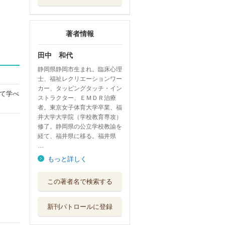
著者情報
田中 和代
静岡県静岡市生まれ。臨床心理
士、福祉レクリエーションワー
カー、タッピングタッチ・イン
て学べ
ストラクター、ＥＭＤＲ治療
者。東京女子体育大学卒業、福
井大学大学院（学校教育専攻）
修了。静岡県の公立学校教諭を
経て、福井県に移る。福井県
…
もっと詳しく
子どもの心のケア
この著者名で検索する
の進め方 災害...
黎明書房
新刊パトロールに登録
新完全マスター単
語日本語能力試...