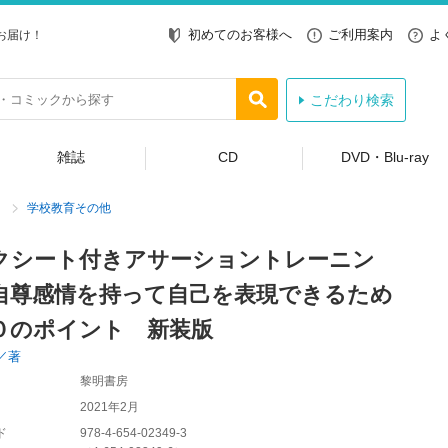
初めてのお客様へ
ご利用案内
よ
お届け！
こだわり検索
雑誌
CD
DVD・Blu-ray
学校教育その他
クシート付きアサーショントレーニン
自尊感情を持って自己を表現できるため
０のポイント 新装版
／著
黎明書房
2021年2月
ド
978-4-654-02349-3