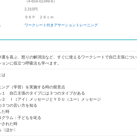
（
4-654-02349-6
）
2,310円
９６Ｐ ２６ｃｍ
名
ワークシート付きアサーショントレーニング
幸運を喜ぶ、怒りの解消法など、すぐに使えるワークシートで自己主張につい
ションに役立つ呼吸法も学べます。
とは
ニング（学習）を実施する時の留意点
ル１ 自己主張のタイプには３つのタイプがある
ル２ Ｉ（アイ）メッセージとＹＯＵ（ユー）メッセージ
の３つの言い方を知る
した時
ログラム：子どもを叱る
かされた時
る〔ほか〕