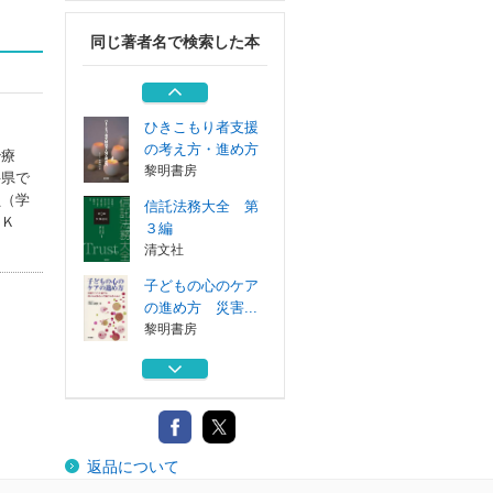
スリーエーネッ...
同じ著者名で検索した本
認知症のお年寄り
の音楽療法・回...
黎明書房
ひきこもり者支援
の考え方・進め方
治療
黎明書房
井県で
員（学
信託法務大全 第
ＵＫ
３編
清文社
子どもの心のケア
の進め方 災害...
黎明書房
新完全マスター単
語日本語能力試...
スリーエーネッ...
認知症のお年寄り
返品について
の音楽療法・回...
黎明書房