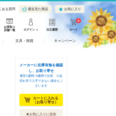
くある質問
最近見た商品
お気に入り
0
お受取り
ログイン
注文履歴
カート
店舗一覧
文具・雑貨
キャンペーン
メーカーに在庫有無を確認
し、お取り寄せ
通常1週間~4週間で出荷 ※品
切れ等で入手できない場合もご
ざいます
カートに入れる
（お取り寄せ）
★お気に入りに追加