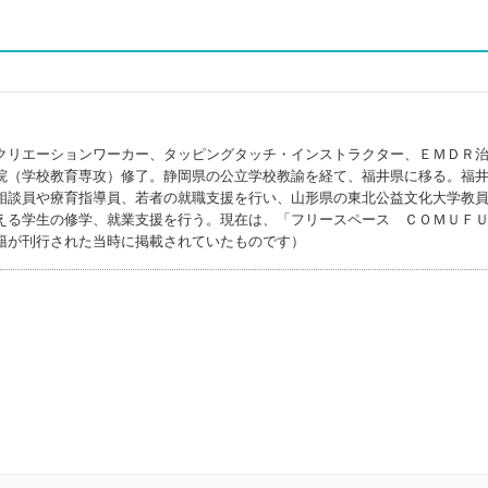
クリエーションワーカー、タッピングタッチ・インストラクター、ＥＭＤＲ
院（学校教育専攻）修了。静岡県の公立学校教諭を経て、福井県に移る。福
相談員や療育指導員、若者の就職支援を行い、山形県の東北公益文化大学教
える学生の修学、就業支援を行う。現在は、「フリースペース ＣＯＭＵＦ
籍が刊行された当時に掲載されていたものです）