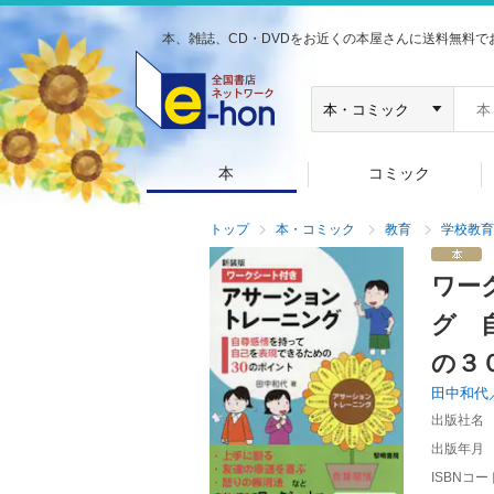
本、雑誌、CD・DVDをお近くの本屋さんに送料無料で
本
コミック
トップ
本・コミック
教育
学校教育
ワー
グ 
の３
田中和代
出版社名
出版年月
ISBNコー