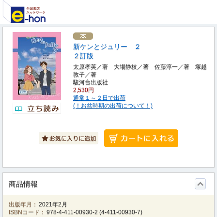
新ケンとジュリー ２
２訂版
太原孝英／著 大場静枝／著 佐藤淳一／著 塚越
敦子／著
駿河台出版社
2,530円
通常１～２日で出荷
(！お盆時期の出荷について！)
商品情報
出版年月：
2021年2月
ISBNコード：
978-4-411-00930-2
(
4-411-00930-7
)