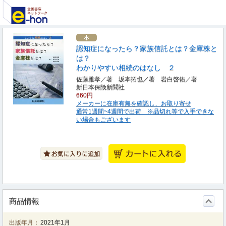
認知症になったら？家族信託とは？金庫株と
は？
わかりやすい相続のはなし ２
佐藤雅孝／著 坂本拓也／著 岩白啓佑／著
新日本保険新聞社
660円
メーカーに在庫有無を確認し、お取り寄せ
通常1週間~4週間で出荷 ※品切れ等で入手できな
い場合もございます
商品情報
出版年月：
2021年1月