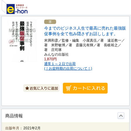
今までのビジネス人生で最高に売れた最強販
促事例を全て包み隠さずお話しします。
米満和彦／監修・編集 小屋真伍／著 遠近教一／
著 米野敏博／著 斎藤元有輝／著 長岐裕之／
著 庄司琢
みんなの出版社
1,870円
通常１～２日で出荷
(！お盆時期の出荷について！)
商品情報
出版年月：
2021年2月