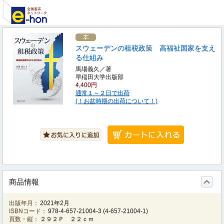
スウェーデンの租税政策 高福祉国家を支え
る仕組み
馬場義久／著
早稲田大学出版部
4,400円
通常１～２日で出荷
(！お盆時期の出荷について！)
商品情報
出版年月：
2021年2月
ISBNコード：
978-4-657-21004-3
(
4-657-21004-1
)
頁数・縦：
２９２Ｐ ２２ｃｍ