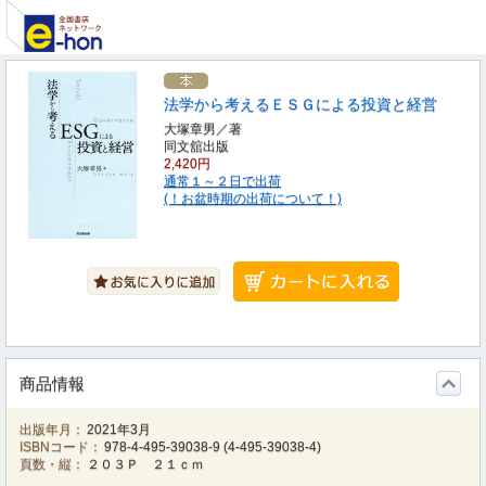
法学から考えるＥＳＧによる投資と経営
大塚章男／著
同文舘出版
2,420円
通常１～２日で出荷
(！お盆時期の出荷について！)
商品情報
出版年月：
2021年3月
ISBNコード：
978-4-495-39038-9
(
4-495-39038-4
)
頁数・縦：
２０３Ｐ ２１ｃｍ