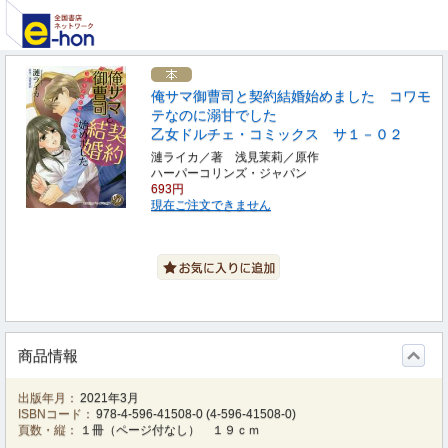
俺サマ御曹司と契約結婚始めました コワモ
テなのに溺甘でした
乙女ドルチェ・コミックス サ１－０２
漣ライカ／著 浅見茉莉／原作
ハーパーコリンズ・ジャパン
693円
現在ご注文できません
商品情報
出版年月：
2021年3月
ISBNコード：
978-4-596-41508-0
(
4-596-41508-0
)
頁数・縦：
１冊（ページ付なし） １９ｃｍ