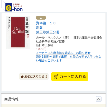
資本論 １０
新版
第三巻第三分冊
カール・マルクス／〔著〕 日本共産党中央委員会
社会科学研究所／監修
新日本出版社
1,870円
メーカーに在庫有無を確認し、お取り寄せ
通常1週間~4週間で出荷 ※品切れ等で入手できな
い場合もございます
商品情報