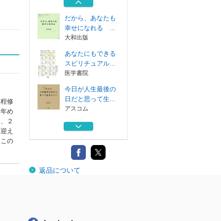
アスコム
だから、あなたも
幸せになれる ...
大和出版
あなたにもできる
スピリチュアル...
医学書院
今日が人生最後の
日だと思って生...
課程修
アスコム
６年め
に、２
自分を否定しない
を迎え
習慣
はこの
アスコム
あなたの強さは、
返品について
あなたの弱さか...
アスコム
だから、あなたも
幸せになれる ...
大和出版