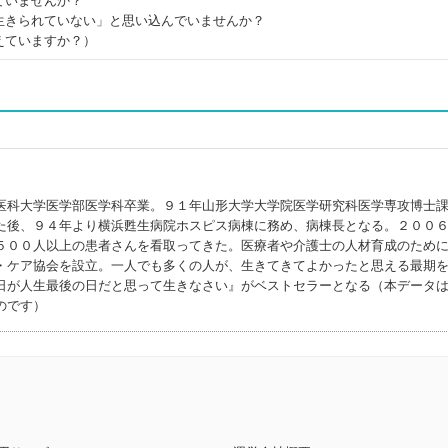
ていませんか？
生きられていない」と思い込んでいませんか？
えていますか？）
医科大学医学部医学科卒業。９１年山形大学大学院医学研究科医学専攻博士
た後、９４年より横浜甦生病院ホスピス病棟に務め、病棟長となる。２００
５００人以上の患者さんを看取ってきた。医療者や介護士の人材育成のため
・ケア協会を設立。一人でも多くの人が、生きてきてよかったと思える最期
日が人生最後の日だと思って生きなさい』がベストセラーとなる（本データ
のです）