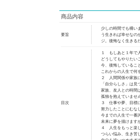
商品内容
少しの時間でも構い
要旨
う生きれば幸せなの
ジ。後悔なく生きる
１ もしあと１年で
どうしてもやりたい
今、後悔しているこ
これからの人生で何
２ 人間関係や家族
「自分らしさ」は見
家族、友人との時間
孤独を抱えていませ
目次
３ 仕事や夢、目標
努力したことにむな
今までの人生で一番
未来に夢を描けます
４ 人生をもっと楽
つらい悩み、生き苦