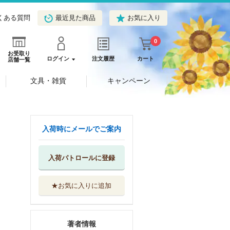
くある質問
最近見た商品
お気に入り
0
お受取り
ログイン
注文履歴
カート
店舗一覧
文具・雑貨
キャンペーン
入荷時にメールでご案内
入荷パトロールに登録
★お気に入りに追加
著者情報