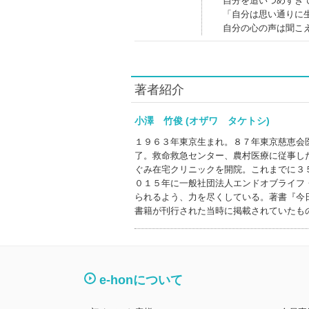
自分を追いつめすぎ
「自分は思い通りに
自分の心の声は聞こ
著者紹介
小澤 竹俊 (オザワ タケトシ)
１９６３年東京生まれ。８７年東京慈恵会
了。救命救急センター、農村医療に従事し
ぐみ在宅クリニックを開院。これまでに３
０１５年に一般社団法人エンドオブライフ
られるよう、力を尽くしている。著書『今
書籍が刊行された当時に掲載されていたも
e-honについて