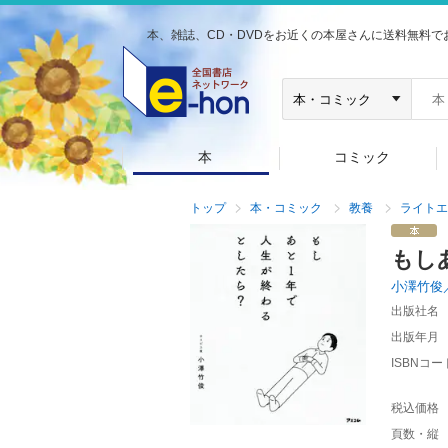
本、雑誌、CD・DVDをお近くの本屋さんに送料無料で
本
コミック
トップ
本・コミック
教養
ライトエ
もし
小澤竹俊
出版社名
出版年月
ISBNコー
税込価格
頁数・縦