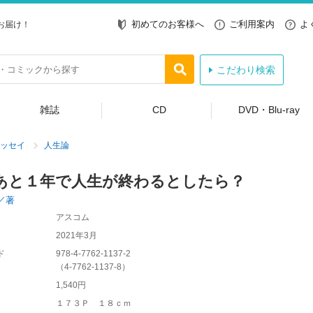
初めてのお客様へ
ご利用案内
よ
お届け！
こだわり検索
雑誌
CD
DVD・Blu-ray
ッセイ
人生論
あと１年で人生が終わるとしたら？
／著
アスコム
2021年3月
ド
978-4-7762-1137-2
（
4-7762-1137-8
）
1,540円
１７３Ｐ １８ｃｍ