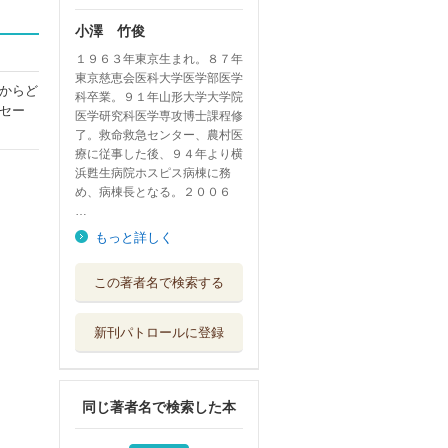
小澤 竹俊
１９６３年東京生まれ。８７年
東京慈恵会医科大学医学部医学
からど
科卒業。９１年山形大学大学院
セー
医学研究科医学専攻博士課程修
了。救命救急センター、農村医
療に従事した後、９４年より横
浜甦生病院ホスピス病棟に務
め、病棟長となる。２００６
…
もっと詳しく
今日が人生最後の
この著者名で検索する
日だと思って生...
アスコム
新刊パトロールに登録
自分を否定しない
習慣
アスコム
同じ著者名で検索した本
あなたの強さは、
あなたの弱さか...