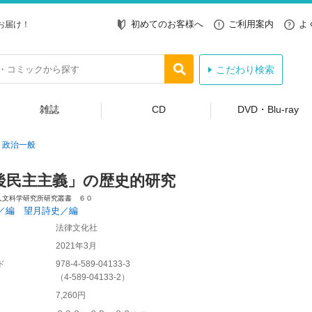
初めてのお客様へ
ご利用案内
よ
お届け！
こだわり検索
雑誌
CD
DVD・Blu-ray
政治一般
後民主主義」の歴史的研究
人文科学研究所研究叢書 ６０
／編 望月詩史／編
法律文化社
2021年3月
ド
978-4-589-04133-3
（
4-589-04133-2
）
7,260円