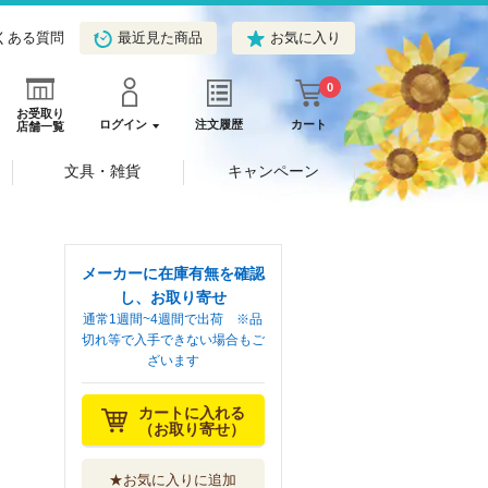
くある質問
最近見た商品
お気に入り
0
お受取り
ログイン
注文履歴
カート
店舗一覧
文具・雑貨
キャンペーン
メーカーに在庫有無を確認
し、お取り寄せ
通常1週間~4週間で出荷 ※品
切れ等で入手できない場合もご
ざいます
カートに入れる
（お取り寄せ）
★お気に入りに追加