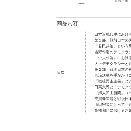
頁数・縦
商品内容
日本近現代史におけ
第１部 戦前日本の
「君民共治」という
吉野作造のデモクラ
『中央公論』におけ
大正デモクラシーと
第２部 戦後日本の
目次
言論活動を手がかり
「戦後民主主義」と
日高六郎と「デモク
『婦人民主新聞』（
売買春問題と戦後日
山田宗睦にとって「
高橋和巳における超