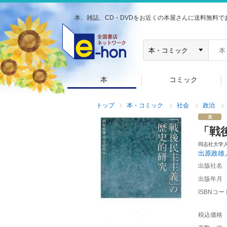
本、雑誌、CD・DVDをお近くの本屋さんに送料無料で
本
コミック
トップ
本・コミック
社会
政治
「戦
同志社大学
出原政雄
出版社名
出版年月
ISBNコー
税込価格