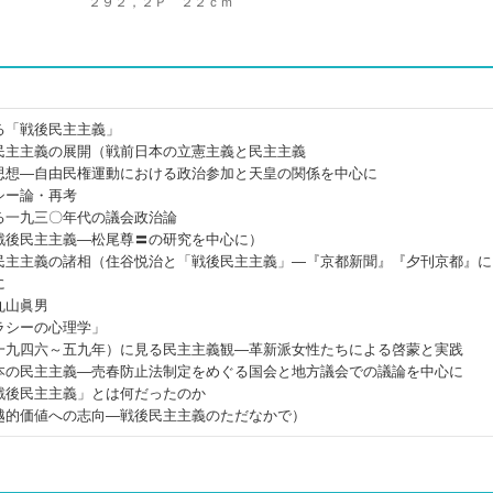
２９２，２Ｐ ２２ｃｍ
る「戦後民主主義」
民主主義の展開（戦前日本の立憲主義と民主主義
思想―自由民権運動における政治参加と天皇の関係を中心に
シー論・再考
る一九三〇年代の議会政治論
戦後民主主義―松尾尊〓の研究を中心に）
民主主義の諸相（住谷悦治と「戦後民主主義」―『京都新聞』『夕刊京都』に
に
丸山眞男
ラシーの心理学」
一九四六～五九年）に見る民主主義観―革新派女性たちによる啓蒙と実践
本の民主主義―売春防止法制定をめぐる国会と地方議会での議論を中心に
戦後民主主義」とは何だったのか
越的価値への志向―戦後民主主義のただなかで）