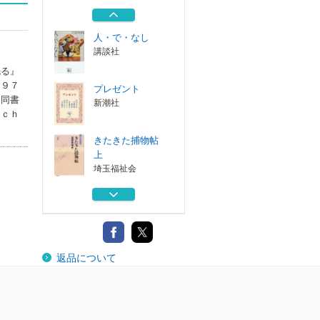
ＴＥＤ異能の少...
秋田書店
人・で・なし
講談社
眠る』
、９７
プレゼント
に同書
新潮社
ｔｃｈ
きたきた捕物帖
上
埼玉福祉会
きたきた捕物帖
下
埼玉福祉会
龍は眠る ＧＩＦ
返品について
ＴＥＤ異能の少...
秋田書店
人・で・なし
講談社