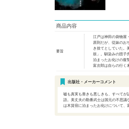
商品内容
江戸は神田の袋物屋
原則だが、従妹のお
き捨てとしていた。
要旨
鼓」。馴染みの団子
泊まったお化けの復
富次郎は自らの行く
出版社・メーカーコメント
嘘も真実も善きも悪しきも、すべてが
語。美丈夫の勤番武士は国元の不思議
は木賃宿に泊まったお化けについて、