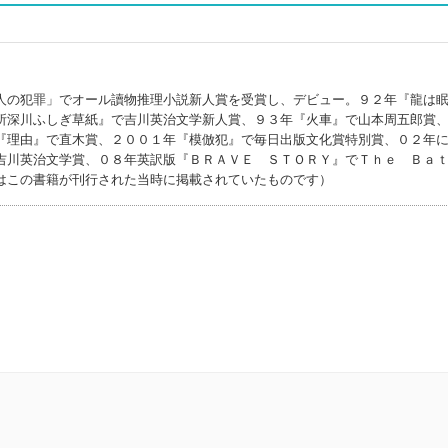
人の犯罪」でオール讀物推理小説新人賞を受賞し、デビュー。９２年『龍は
所深川ふしぎ草紙』で吉川英治文学新人賞、９３年『火車』で山本周五郎賞
『理由』で直木賞、２００１年『模倣犯』で毎日出版文化賞特別賞、０２年
吉川英治文学賞、０８年英訳版『ＢＲＡＶＥ ＳＴＯＲＹ』でＴｈｅ Ｂａ
はこの書籍が刊行された当時に掲載されていたものです）