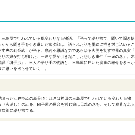
・三島屋で行われている風変わりな百物語。「語って語り捨て、聞いて聞き捨
ちかから聞き手を引き継いだ富次郎は、語られた話を墨絵に描き封じ込めるこ
美丈夫の勤番武士が語る、摩訶不思議な力であらゆる火災を制す神器の真実「
売りの娘が打ち明けた、一途な愛が引き起こした悲しき事件「一途の念」。木
讐譚「魂手形」。三人の語り手の物語と、三島屋に届いた慶事の報せをきっか
末に思いを巡らせていく―。
詰まった江戸怪談の新骨頂！江戸は神田の三島屋で行われている変わり百物
な〈火消し〉の話を、団子屋の屋台を営む娘は母親の念を、そして鯔背な老人
富次郎に語り捨てる。