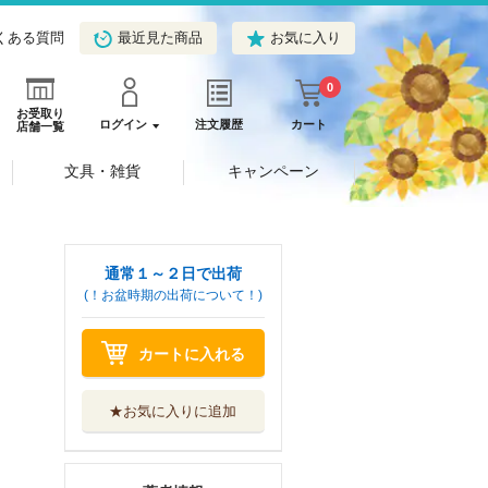
くある質問
最近見た商品
お気に入り
0
お受取り
ログイン
注文履歴
カート
店舗一覧
文具・雑貨
キャンペーン
通常１～２日で出荷
(！お盆時期の出荷について！)
カートに入れる
★お気に入りに追加