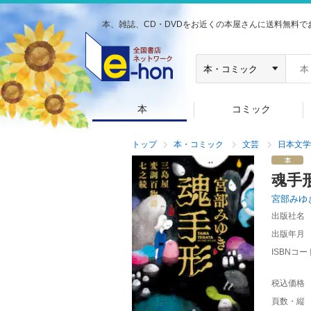
本、雑誌、CD・DVDをお近くの本屋さんに送料無料で
本
コミック
トップ
本・コミック
文芸
日本文学
魂手
宮部みゆ
出版社名
出版年月
ISBNコー
税込価格
頁数・縦