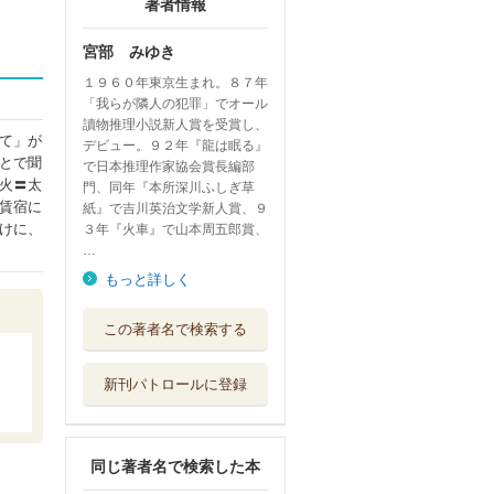
著者情報
宮部 みゆき
１９６０年東京生まれ。８７年
「我らが隣人の犯罪」でオール
讀物推理小説新人賞を受賞し、
て」が
デビュー。９２年『龍は眠る』
とで聞
で日本推理作家協会賞長編部
火〓太
門、同年『本所深川ふしぎ草
賃宿に
紙』で吉川英治文学新人賞、９
けに、
３年『火車』で山本周五郎賞、
…
もっと詳しく
きたきた捕物帖
この著者名で検索する
上
埼玉福祉会
新刊パトロールに登録
きたきた捕物帖
下
埼玉福祉会
同じ著者名で検索した本
龍は眠る ＧＩＦ