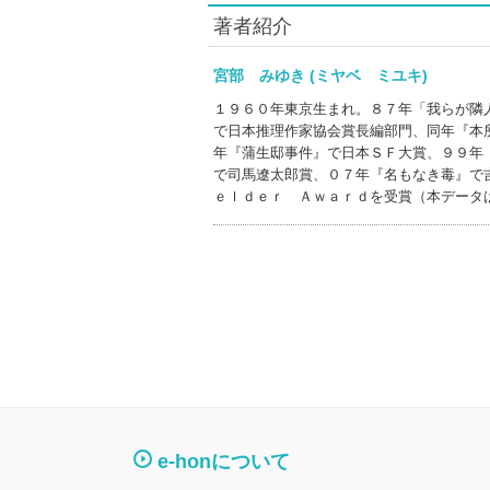
著者紹介
宮部 みゆき (ミヤベ ミユキ)
１９６０年東京生まれ。８７年「我らが隣
で日本推理作家協会賞長編部門、同年『本
年『蒲生邸事件』で日本ＳＦ大賞、９９年
で司馬遼太郎賞、０７年『名もなき毒』で
ｅｌｄｅｒ Ａｗａｒｄを受賞（本データ
e-honについて