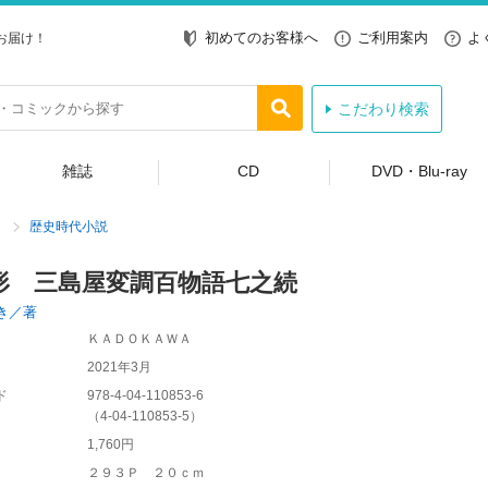
初めてのお客様へ
ご利用案内
よ
お届け！
こだわり検索
雑誌
CD
DVD・Blu-ray
歴史時代小説
形 三島屋変調百物語七之続
き／著
ＫＡＤＯＫＡＷＡ
2021年3月
ド
978-4-04-110853-6
（
4-04-110853-5
）
1,760円
２９３Ｐ ２０ｃｍ