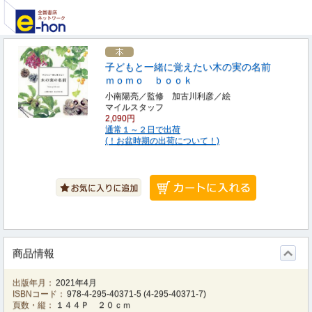
子どもと一緒に覚えたい木の実の名前
ｍｏｍｏ ｂｏｏｋ
小南陽亮／監修 加古川利彦／絵
マイルスタッフ
2,090円
通常１～２日で出荷
(！お盆時期の出荷について！)
商品情報
出版年月：
2021年4月
ISBNコード：
978-4-295-40371-5
(
4-295-40371-7
)
頁数・縦：
１４４Ｐ ２０ｃｍ