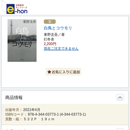
白鳥とコウモリ
東野圭吾／著
幻冬舎
2,200円
現在ご注文できません
商品情報
出版年月：
2021年4月
ISBNコード：
978-4-344-03773-1
(
4-344-03773-1
)
頁数・縦：
５２２Ｐ １９ｃｍ