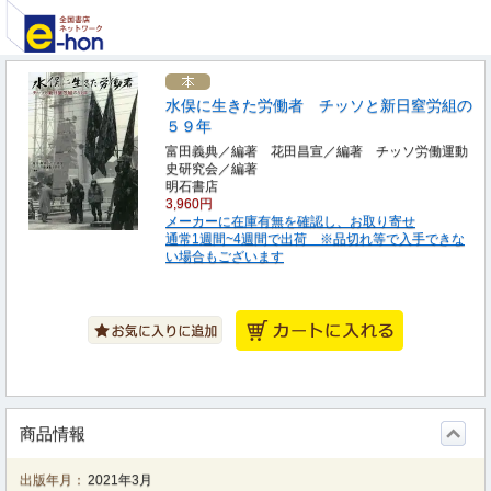
水俣に生きた労働者 チッソと新日窒労組の
５９年
富田義典／編著 花田昌宣／編著 チッソ労働運動
史研究会／編著
明石書店
3,960円
メーカーに在庫有無を確認し、お取り寄せ
通常1週間~4週間で出荷 ※品切れ等で入手できな
い場合もございます
商品情報
出版年月：
2021年3月