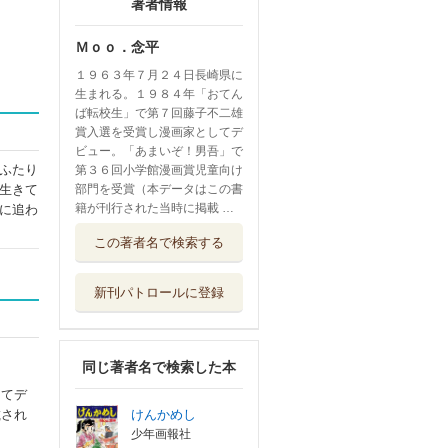
著者情報
Ｍｏｏ．念平
１９６３年７月２４日長崎県に
生まれる。１９８４年「おてん
ば転校生」で第７回藤子不二雄
賞入選を受賞し漫画家としてデ
ビュー。「あまいぞ！男吾」で
ふたり
第３６回小学館漫画賞児童向け
生きて
部門を受賞（本データはこの書
籍が刊行された当時に掲載 …
に追わ
この著者名で検索する
新刊パトロールに登録
同じ著者名で検索した本
してデ
載され
けんかめし
少年画報社