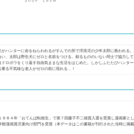
３００Ｐ １９ｃｍ
犬がハンターに命をねらわれるがすんでの所で浮浪児の少年太郎に救われる。
合い、太郎は野生犬にゼロと名前をつける。頼るもののいない同士で協力して
はドロボウをくり返す自由気ままな生活をはじめた。しかしふたたびハンター
名乗る不気味な老人がゼロの前に現れる…！
１９８４年「おてんば転校生」で第７回藤子不二雄賞入選を受賞し漫画家と
学館漫画賞児童向け部門を受賞（本データはこの書籍が刊行された当時に掲