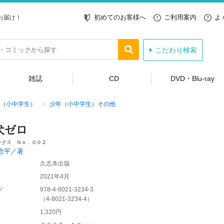
初めてのお客様へ
ご利用案内
よ
お届け！
こだわり検索
雑誌
CD
DVD・Blu-ray
（小中学生）
少年（小中学生）その他
犬ゼロ
ックス Ｎｏ．００２
念平／著
久志本出版
2021年4月
ド
978-4-8021-3234-3
（
4-8021-3234-4
）
1,320円