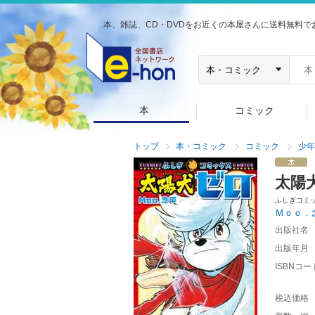
本、雑誌、CD・DVDをお近くの本屋さんに送料無料で
本
コミック
トップ
本・コミック
コミック
少年
太陽
ふしぎコミ
Ｍｏｏ．
出版社名
出版年月
ISBNコー
税込価格