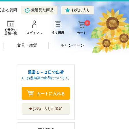
くある質問
最近見た商品
お気に入り
0
お受取り
ログイン
注文履歴
カート
店舗一覧
文具・雑貨
キャンペーン
通常１～２日で出荷
(！お盆時期の出荷について！)
カートに入れる
★お気に入りに追加