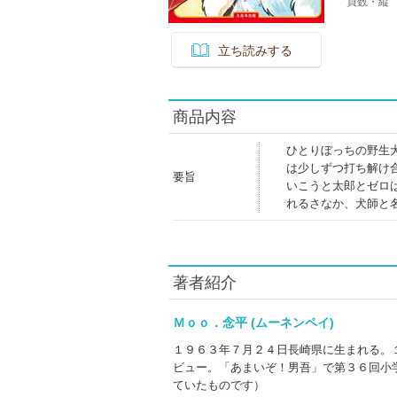
頁数・縦
立ち読みする
商品内容
ひとりぼっちの野生
は少しずつ打ち解け
要旨
いこうと太郎とゼロ
れるさなか、犬師と
著者紹介
Ｍｏｏ．念平 (ムーネンペイ)
１９６３年７月２４日長崎県に生まれる。
ビュー。「あまいぞ！男吾」で第３６回小
ていたものです）