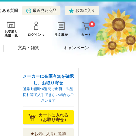
くある質問
最近見た商品
お気に入り
0
お受取り
ログイン
注文履歴
カート
店舗一覧
文具・雑貨
キャンペーン
メーカーに在庫有無を確認
し、お取り寄せ
通常1週間~4週間で出荷 ※品
切れ等で入手できない場合もご
ざいます
カートに入れる
（お取り寄せ）
★お気に入りに追加