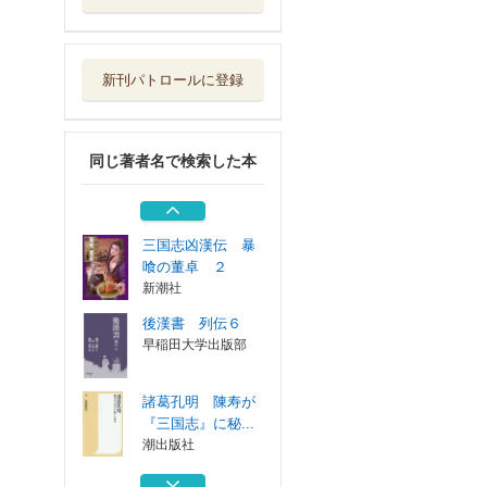
諸葛孔明 陳寿が
『三国志』に秘...
潮出版社
新刊パトロールに登録
図解眠れなくなる
ほど面白い三国志
日本文芸社
同じ著者名で検索した本
後漢書 列伝５
早稲田大学出版部
三国志凶漢伝 暴
喰の董卓 ２
新潮社
後漢書 列伝６
早稲田大学出版部
諸葛孔明 陳寿が
『三国志』に秘...
潮出版社
図解眠れなくなる