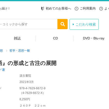
初めてのお客様へ
ご利用案内
よ
お届け！
こだわり検索
雑誌
CD
DVD・Blu-ray
想
哲学・思想一般
語』の形成と古注の展開
／著
汲古書院
2021年3月
ド
978-4-7629-6672-9
（
4-7629-6672-X
）
8,250円
２４０Ｐ ２２ｃｍ