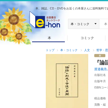
本、雑誌、CD・DVDをお近くの本屋さんに送料無料で
本
コミック
トップ
本・コミック
人文
哲学・思
『論
渡邉義浩
出版社名
出版年月
ISBNコー
税込価格
頁数・縦