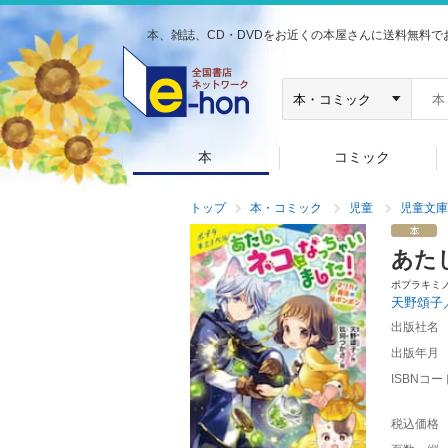
本、雑誌、CD・DVDをお近くの本屋さんに送料無料で
本
コミック
トップ
本・コミック
児童
児童文庫
あた
ポプラキミ
天野頌子
出版社名
出版年月
ISBNコー
税込価格