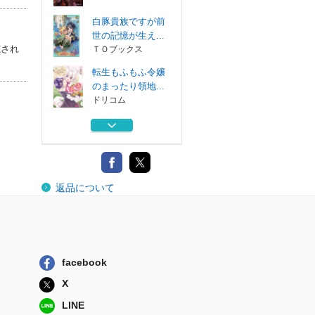
白豚貴族ですが前
世の記憶が生え...
載され
ＴＯブックス
転生もふもふ令嬢
のまったり領地...
ドリコム
白豚貴族ですが前
世の記憶が生え...
ＴＯブックス
オオカミ神社にお
返品について
ねがいっ！ 〔...
小学館
晴明の娘 〔３〕
ポプラ社
facebook
白豚貴族ですが前
X
世の記憶が生え...
ＴＯブックス
LINE