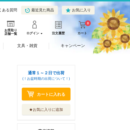
くある質問
最近見た商品
お気に入り
0
お受取り
ログイン
注文履歴
カート
店舗一覧
文具・雑貨
キャンペーン
通常１～２日で出荷
(！お盆時期の出荷について！)
カートに入れる
★お気に入りに追加