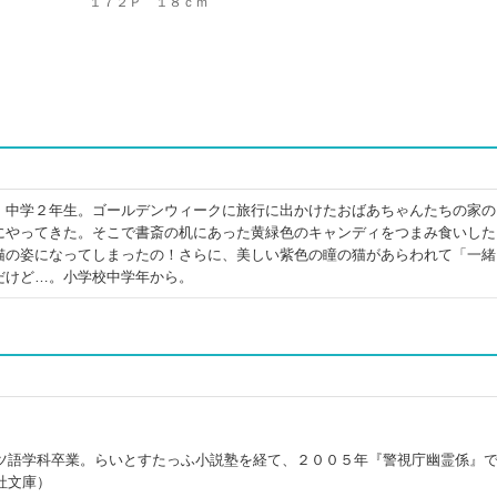
１７２Ｐ １８ｃｍ
、中学２年生。ゴールデンウィークに旅行に出かけたおばあちゃんたちの家の
にやってきた。そこで書斎の机にあった黄緑色のキャンディをつまみ食いした
猫の姿になってしまったの！さらに、美しい紫色の瞳の猫があらわれて「一緒
だけど…。小学校中学年から。
ツ語学科卒業。らいとすたっふ小説塾を経て、２００５年『警視庁幽霊係』
社文庫）