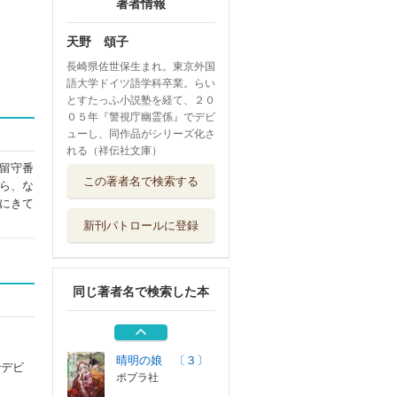
著者情報
天野 頌子
長崎県佐世保生まれ。東京外国
語大学ドイツ語学科卒業。らい
とすたっふ小説塾を経て、２０
０５年『警視庁幽霊係』でデビ
ューし、同作品がシリーズ化さ
れる（祥伝社文庫）
留守番
転生もふもふ令嬢
この著者名で検索する
ら、な
のまったり領地...
にきて
ドリコム
新刊パトロールに登録
白豚貴族ですが前
世の記憶が生え...
ＴＯブックス
同じ著者名で検索した本
オオカミ神社にお
ねがいっ！ 〔...
小学館
晴明の娘 〔３〕
でデビ
ポプラ社