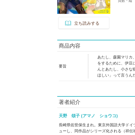
頁数・縦
立ち読みする
商品内容
あたし、森園マリカ
をするために、伊豆
要旨
んとあたし、小さな
ほしい」って言うん
著者紹介
天野 頌子 (アマノ ショウコ)
長崎県佐世保生まれ。東京外国語大学ドイ
ューし、同作品がシリーズ化される（祥伝