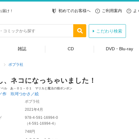
初めてのお客様へ
ご利用案内
よ
お届け！
こだわり検索
雑誌
CD
DVD・Blu-ray
ポプラ社
し、ネコになっちゃいました！
ノベル あ－０１－０１ マリカと魔法の猫ボンボン
／作 玖珂つかさ／絵
ポプラ社
2021年4月
ド
978-4-591-16994-0
（
4-591-16994-4
）
748円