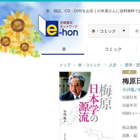
本、雑誌、CD・DVDをお近くの本屋さんに送料無料で
本
コミック
トップ
本・コミック
人文
哲学・思
梅原
小川侃／
出版社名
出版年月
ISBNコー
税込価格
頁数・縦