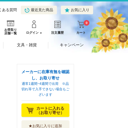
くある質問
最近見た商品
お気に入り
0
お受取り
ログイン
注文履歴
カート
店舗一覧
文具・雑貨
キャンペーン
メーカーに在庫有無を確認
し、お取り寄せ
通常1週間~4週間で出荷 ※品
切れ等で入手できない場合もご
ざいます
カートに入れる
（お取り寄せ）
★お気に入りに追加