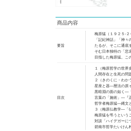
商品内容
梅原猛（１９２５‐
「記紀神話」「神々
要旨
たるが、そこに通底
そむ日本独特の「悲
目指した梅原猛。こ
１（梅原哲学の世界
人間存在と生死の問
２（きのくに・わか
星座と器―暦法の原
黒暗淵の面の如く―
目次
言葉の「施術」―『
哲学者梅原猛―縄文
３（梅原仏教学―「
梅原猛を弔うという
対談「ハイデガーに
碧南市哲学たいけん