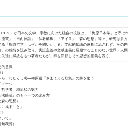
２０１９）が日本の文学、宗教に向けた独自の視線は、「梅原日本学」と呼ば
の流竄」「日向神話」「仏教解釈」「アイヌ」「森の思想」等々、研究は多方
する「梅原哲学」は何かを問いかける。文献的知識の皮相に流されず、その内
哀」の感情を読み取り、実証主義や文献主義に屈服することのない世界・人間
の先達に縁故をもつ著者たちが、師を回顧しその思想的意義を説く。
史的意義
題）
うら・わたくし考―梅原猛『さまよえる歌集』の跡を追う
イメージ
「哲学者」梅原猛の魅力
正法眼蔵』のもう一つの読み方
と森の思想）
仏に成ること」
こと
ついて」
村無我苑）