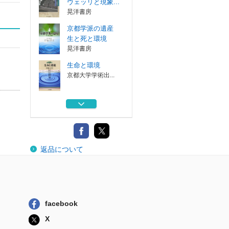
ヴェッリと現象...
晃洋書房
京都学派の遺産
生と死と環境
晃洋書房
生命と環境
京都大学学術出...
世界・地平・雰囲
気 構造存在論...
多賀出版
自由への構造 現
返品について
象学の視点から...
理想社
ニッコロ・マキア
ヴェッリと現象...
晃洋書房
facebook
京都学派の遺産
X
生と死と環境