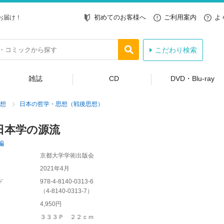
初めてのお客様へ
ご利用案内
よ
お届け！
こだわり検索
雑誌
CD
DVD・Blu-ray
想
日本の哲学・思想（戦後思想）
日本学の源流
編
京都大学学術出版会
2021年4月
ド
978-4-8140-0313-6
（
4-8140-0313-7
）
4,950円
３３３Ｐ ２２ｃｍ