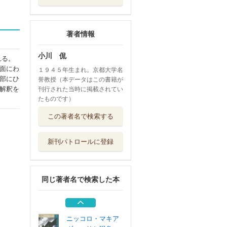
著者情報
小川 侃
れる。
面にわ
１９４５年生まれ。京都大学名
部にひ
誉教授（本データはこの書籍が
解釈を
刊行された当時に掲載されてい
たものです）
生命と環境
この著者名で検索する
京都大学学術出...
新刊パトロールに登録
世界・地平・雰囲
気 構造存在論...
多賀出版
同じ著者名で検索した本
自由への構造 現
象学の視点から...
理想社
ニッコロ・マキア