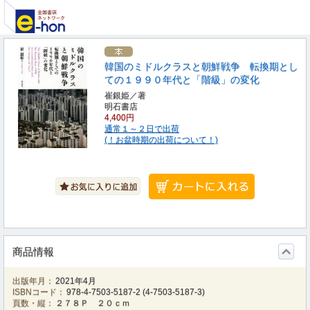
韓国のミドルクラスと朝鮮戦争 転換期とし
ての１９９０年代と「階級」の変化
崔銀姫／著
明石書店
4,400円
通常１～２日で出荷
(！お盆時期の出荷について！)
商品情報
出版年月：
2021年4月
ISBNコード：
978-4-7503-5187-2
(
4-7503-5187-3
)
頁数・縦：
２７８Ｐ ２０ｃｍ