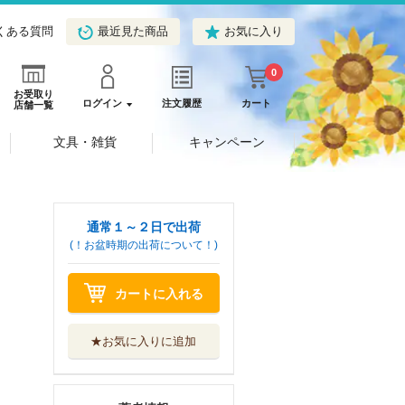
くある質問
最近見た商品
お気に入り
0
お受取り
ログイン
注文履歴
カート
店舗一覧
文具・雑貨
キャンペーン
通常１～２日で出荷
(！お盆時期の出荷について！)
カートに入れる
★お気に入りに追加