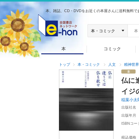
本、雑誌、CD・DVDをお近くの本屋さんに送料無料で
本
コミック
トップ
本・コミック
人文
精神世界
仏に
イジ
稲葉小太
出版社名
出版年月
ISBNコー
税込価格