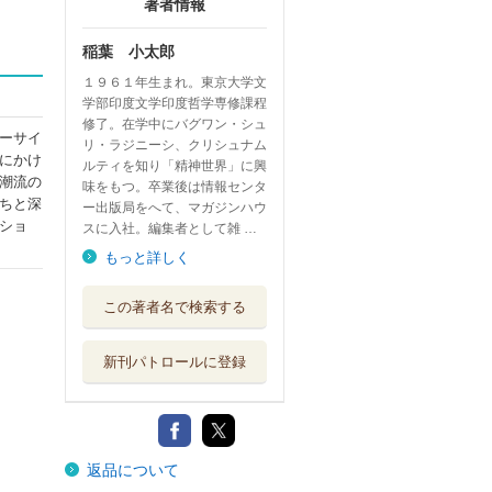
著者情報
稲葉 小太郎
１９６１年生まれ。東京大学文
学部印度文学印度哲学専修課程
修了。在学中にバグワン・シュ
ーサイ
リ・ラジニーシ、クリシュナム
にかけ
ルティを知り「精神世界」に興
潮流の
味をもつ。卒業後は情報センタ
ちと深
ー出版局をへて、マガジンハウ
ショ
スに入社。編集者として雑 …
もっと詳しく
この著者名で検索する
新刊パトロールに登録
返品について