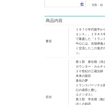
頁数・縦
商品内容
１９７０年代後半か
エンス」。１９８５
て隆盛した「トラン
要旨
中心には、吉福伸逸
く交流したこの鬼才
ン。
第１部 家住期（消
カウンター・カルチ
２０世紀の三蔵法師
本来の面目
進化の夢
トランスパーソナル
心の成長と癒し
エクソダス）
目次
第２部 学生期（無
ぼくの初恋