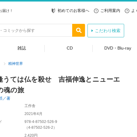
初めてのお客様へ
ご利用案内
よ
お届け！
こだわり検索
雑誌
CD
DVD・Blu-ray
精神世界
逢うては仏を殺せ 吉福伸逸とニューエ
の魂の旅
郎／著
工作舎
2021年4月
ド
978-4-87502-526-9
（
4-87502-526-2
）
2,420円