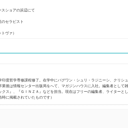
）
ースショアの浜辺にて
説のセラピスト
ットヴァ）
学印度哲学専修課程修了。在学中にバグワン・シュリ・ラジニーシ、クリシ
卒業後は情報センター出版局をへて、マガジンハウスに入社。編集者として
ックス』、『ＧＩＮＺＡ』などを担当。現在はフリーの編集者、ライターと
当時に掲載されていたものです）