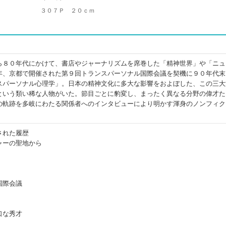
３０７Ｐ ２０ｃｍ
ら８０年代にかけて、書店やジャーナリズムを席巻した「精神世界」や「ニュ
年、京都で開催された第９回トランスパーソナル国際会議を契機に９０年代末
スパーソナル心理学」。日本の精神文化に多大な影響をおよぼした、この三大
という類い稀な人物がいた。節目ごとに豹変し、まったく異なる分野の偉才た
の軌跡を多岐にわたる関係者へのインタビューにより明かす渾身のノンフィク
された履歴
ャーの聖地から
国際会議
口な秀才