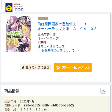
俺は星間国家の悪徳領主！ ３
オーバーラップ文庫 み－０４－０３
三嶋与夢／著
オーバーラップ
858円
通常１～２日で出荷
(！お盆時期の出荷について！)
商品情報
出版年月：
2021年4月
ISBNコード：
978-4-86554-888-4
(
4-86554-888-2
)
頁数・縦：
３４６Ｐ １５ｃｍ