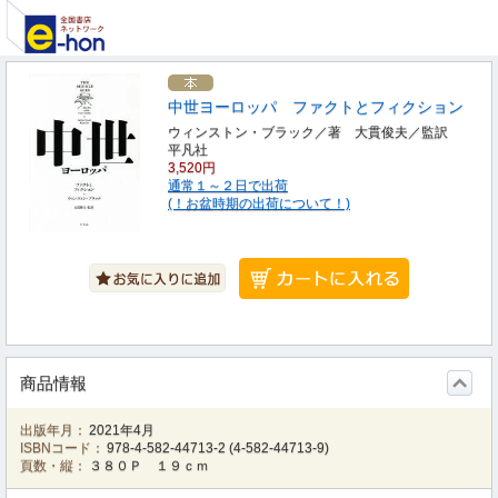
中世ヨーロッパ ファクトとフィクション
ウィンストン・ブラック／著 大貫俊夫／監訳
平凡社
3,520円
通常１～２日で出荷
(！お盆時期の出荷について！)
商品情報
出版年月：
2021年4月
ISBNコード：
978-4-582-44713-2
(
4-582-44713-9
)
頁数・縦：
３８０Ｐ １９ｃｍ