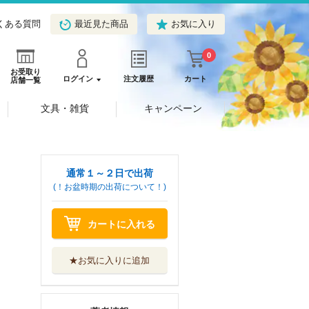
くある質問
最近見た商品
お気に入り
0
お受取り
ログイン
注文履歴
カート
店舗一覧
文具・雑貨
キャンペーン
通常１～２日で出荷
(！お盆時期の出荷について！)
カートに入れる
★お気に入りに追加