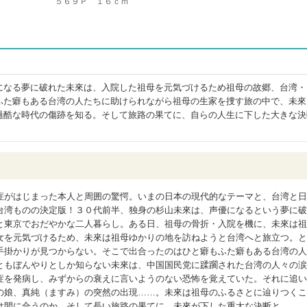
５６９Ｐ １６ｃｍ
になる夢に破れた未來は、入院した祖母を元気づけるため祖母の故郷、台湾・
ふた癖もある台湾の人たちに助けられながら祖母の生家を捜す旅の中で、未來
過酷な時代の傷跡を知る。そして旅路の果てに、自らの人生に下した大きな決
症がはじまった本人と周囲の驚愕。いまの日本の現代的なテーマと、台湾と日
台湾ものの決定版！３０代前半、独身の杉山未來は、声優になるという夢に破
と東京でおだやかな二人暮らし。ある日、祖母の骨折・入院を機に、未來は祖
女を元気づけるため、未來は祖母ゆかりの地を訪ねようと台湾へと旅立つ。と
手掛かりが見つからない。そこで出合ったのはひと癖もふた癖もある台湾の人
ともぼんやりとしか知らない未來は、中国国民党に蹂躙された台湾の人々の涙
症を発病し、みずからの衰えに言いようのない恐怖を覚えていた。それに追い
の娘、真純（ますみ）の突然の出現……。未來は祖母のふるさとに辿りつくこ
は間に合うのか。そして長い旅路の果てに、未來が下した重大な決断と