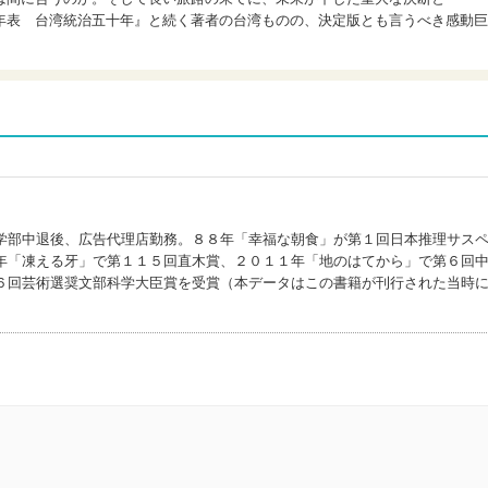
年表 台湾統治五十年』と続く著者の台湾ものの、決定版とも言うべき感動巨
学部中退後、広告代理店勤務。８８年「幸福な朝食」が第１回日本推理サス
年「凍える牙」で第１１５回直木賞、２０１１年「地のはてから」で第６回
６回芸術選奨文部科学大臣賞を受賞（本データはこの書籍が刊行された当時