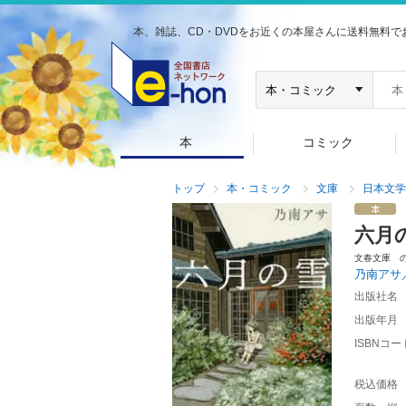
本、雑誌、CD・DVDをお近くの本屋さんに送料無料で
本
コミック
トップ
本・コミック
文庫
日本文学
六月
文春文庫 
乃南アサ
出版社名
出版年月
ISBNコー
税込価格