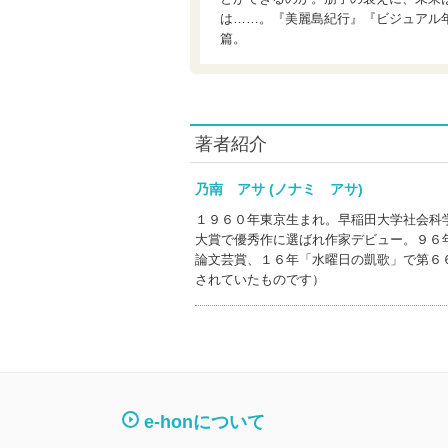
は……。『美麗島紀行』『ビジュアル
篇。
著者紹介
乃南 アサ (ノナミ アサ)
１９６０年東京生まれ。早稲田大学社会科
大賞で優秀作に選ばれ作家デビュー。９６
論文芸賞、１６年「水曜日の凱歌」で第６
されていたものです）
e-honについて