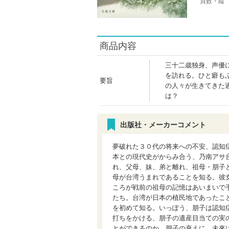
頁数・縦
商品内容
三十二歳独身、声優
を訪れる。ひと癖も
要旨
の人々が生きてきた
は？
出版社・メーカーコメント
夢破れた３０代の将来への不安、認知
本との現代史がからみ合う、乃南アサ
れ、父母、妹、弟と離れ、祖母・朋子
母が台湾うまれであることを知る。彼
ころが戦前の祖母の記憶はあいまいで
たち。台湾が日本の植民地であったこ
を初めて知る。いっぽう、朋子は認知
打ちをかける、朋子の遺産目当ての実
とができるのか。朋子の衰えに、未來