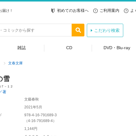
初めてのお客様へ
ご利用案内
よ
お届け！
こだわり検索
雑誌
CD
DVD・Blu-ray
文春文庫
の雪
の７－１２
／著
文藝春秋
2021年5月
ド
978-4-16-791689-3
（
4-16-791689-4
）
1,144円