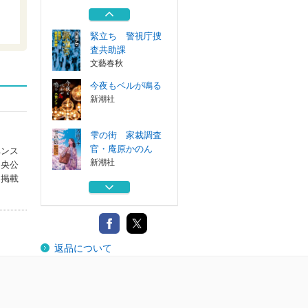
双葉社
緊立ち 警視庁捜
査共助課
文藝春秋
今夜もベルが鳴る
新潮社
雫の街 家裁調査
官・庵原かのん
ペンス
新潮社
中央公
に掲載
殺意はないけど
新潮社
犬棒日記 続
返品について
双葉社
緊立ち 警視庁捜
査共助課