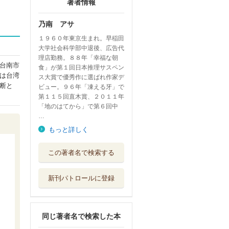
著者情報
乃南 アサ
１９６０年東京生まれ。早稲田
大学社会科学部中退後、広告代
理店勤務。８８年「幸福な朝
台南市
食」が第１回日本推理サスペン
は台湾
ス大賞で優秀作に選ばれ作家デ
断と
ビュー。９６年「凍える牙」で
第１１５回直木賞、２０１１年
「地のはてから」で第６回中
…
もっと詳しく
雫の街 家裁調査
この著者名で検索する
官・庵原かのん
新潮社
新刊パトロールに登録
殺意はないけど
新潮社
同じ著者名で検索した本
犬棒日記 続